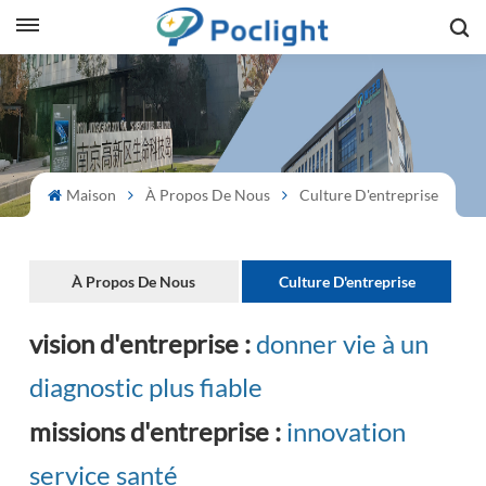
sh
is
ий
Maison
À Propos De Nous
Culture D'entreprise
ol
À Propos De Nous
Culture D'entreprise
guês
vision d'entreprise :
donner vie à un
diagnostic plus fiable
語
missions d'entreprise :
innovation
e
service santé