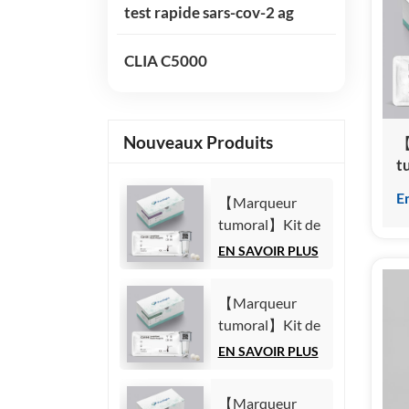
test rapide sars-cov-2 ag
CLIA C5000
Nouveaux Produits
【
t
t
E
【Marqueur
c
tumoral】Kit de
(
test de l'antigène
(
EN SAVOIR PLUS
carbohydrate
c
125 (CA125)
h
【Marqueur
(Immunoessai
tumoral】Kit de
par
test de l'antigène
EN SAVOIR PLUS
chimiluminescence
carbohydrate
homogène)
19-9 (CA19-9)
【Marqueur