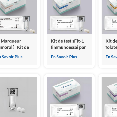
homo
Marqueur
Kit de test sFlt-1
Kit de
umoral】Kit de
(immunoessai par
folat
est de l'antigène
chimiluminescence
(immu
n Savoir Plus
En Savoir Plus
En Sav
arcinoembryonnaire
homogène)
chimi
ACE)
homo
Immunoessai par
himiluminescence
omogène)