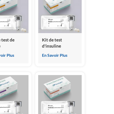
gène)
 test de
Kit de test
e
d'insuline
noessai par
(immunoessai par
oir Plus
En Savoir Plus
oluminescence
chimiluminescence
gène)
homogène)