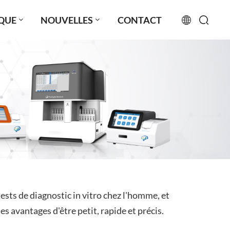
QUE
NOUVELLES
CONTACT
English
français
русский
español
português
العربية
sts de diagnostic in vitro chez l'homme, et
日本語
s avantages d'être petit, rapide et précis.
Türkçe