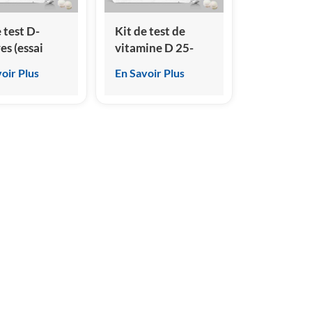
 test D-
Kit de test de
es (essai
vitamine D 25-
nologique
hydroxy (essai
oir Plus
En Savoir Plus
immunologique
luminescence
par
gène)
chimiluminescence
homogène))