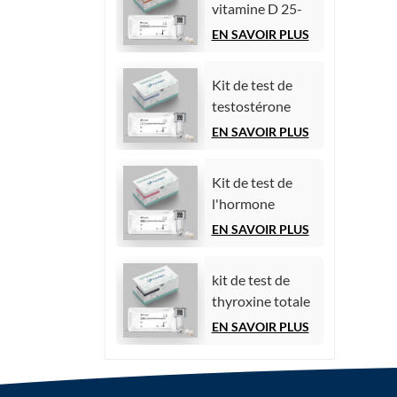
vitamine D 25-
hydroxy (essai
EN SAVOIR PLUS
immunologique
par
Kit de test de
chimiluminescence
testostérone
homogène))
(essai
EN SAVOIR PLUS
immunologique
par
Kit de test de
chimiluminescence)
l'hormone
folliculo-
EN SAVOIR PLUS
stimulante (FSH)
kit de test de
thyroxine totale
(TT4)
EN SAVOIR PLUS