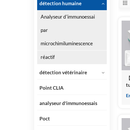
détection humaine
Analyseur d'immunoessai
par
microchimiluminescence
réactif
détection vétérinaire
【
t
Point CLIA
t
E
c
analyseur d'immunoessais
(
(
Poct
c
h