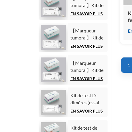
(Immunoessai
tumoral】Kit de
par
test du fragment
K
EN SAVOIR PLUS
chimiluminescence
21-1 de la
fe
homogène)
cytokératine 19
(
【Marqueur
E
(CYFRA21-1)
c
tumoral】Kit de
(Immunoessai
h
test de l'alpha-
EN SAVOIR PLUS
par
fœtoprotéine
chimiluminescence
(AFP)
homogène)
【Marqueur
1
(Immunoessai
tumoral】Kit de
par
test de l'antigène
EN SAVOIR PLUS
chimiluminescence
carcinoembryonnaire
homogène)
(ACE)
Kit de test D-
(Immunoessai
dimères (essai
par
immunologique
EN SAVOIR PLUS
chimiluminescence
par
homogène)
chimiluminescence
Kit de test de
homogène)