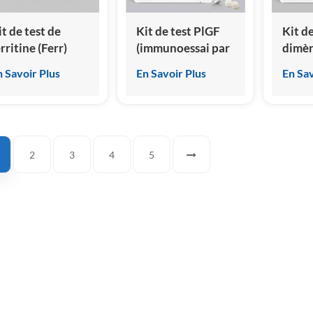
it de test de
Kit de test PlGF
Kit de
rritine (Ferr)
(immunoessai par
dimèr
immunoessai par
chimioluminescence
immu
n Savoir Plus
En Savoir Plus
En Sav
himiluminescence
homogène)
par
omogène)
chimi
homo
2
3
4
5