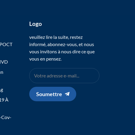
Logo
veuillez lire la suite, restez
 POCT
informé, abonnez-vous, et nous
vous invitons à nous dire ce que
vous en pensez.
 IVD
un
Ag
Soumettre
19 À
s-Cov-