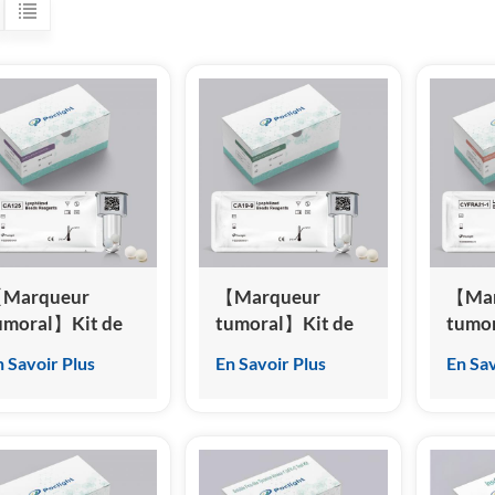
Marqueur
【Marqueur
【Mar
umoral】Kit de
tumoral】Kit de
tumo
est de l'antigène
test de l'antigène
test 
n Savoir Plus
En Savoir Plus
En Sav
arbohydrate 125
carbohydrate 19-
21-1 
CA125)
9 (CA19-9)
cytok
Immunoessai par
(Immunoessai par
(CYF
himiluminescence
chimiluminescence
(Immu
omogène)
homogène)
chimi