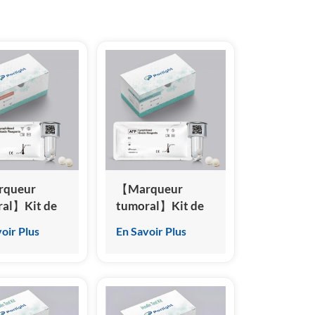
हिंदी
Indonesia
queur
【Marqueur
ral】Kit de
tumoral】Kit de
du fragment
test de l'alpha-
oir Plus
En Savoir Plus
de la
fœtoprotéine
ératine 19
(AFP)
RA21-1)
(Immunoessai par
noessai par
chimiluminescence
luminescence
homogène)