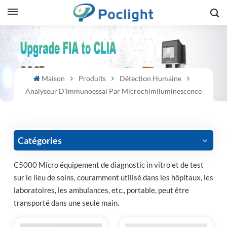
sh
is
Maison
Produits
Détection Humaine
ий
Analyseur D'immunoessai Par Microchimiluminescence
ol
guês
Catégories
C5000 Micro équipement de diagnostic in vitro et de test
sur le lieu de soins, couramment utilisé dans les hôpitaux, les
語
laboratoires, les ambulances, etc., portable, peut être
transporté dans une seule main.
e