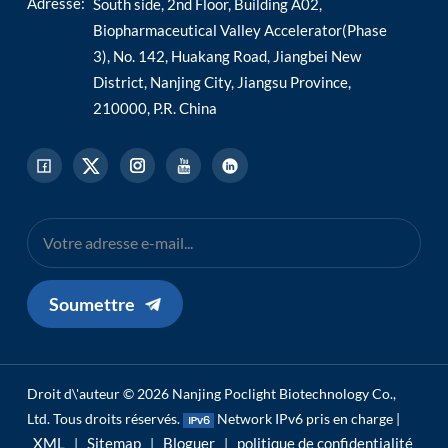
Adresse:
South side, 2nd Floor, Building A02,
Biopharmaceutical Valley Accelerator(Phase
3), No. 142, Huakang Road, Jiangbei New
District, Nanjing City, Jiangsu Province,
210000, P.R. China
Soumettre
Droit d\'auteur © 2026 Nanjing Poclight Biotechnology Co.,
Ltd. Tous droits réservés.
Network IPv6 pris en charge |
XML
Sitemap
Bloguer
politique de confidentialité
|
|
|