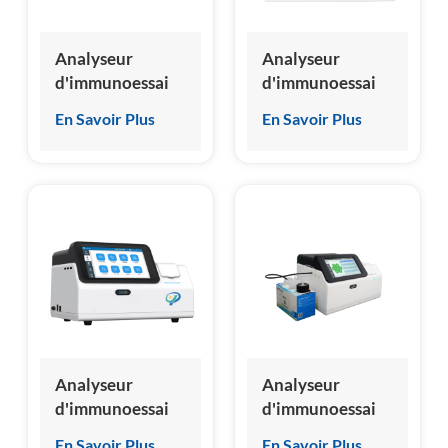
Analyseur
Analyseur
d'immunoessai
d'immunoessai
par
par
En Savoir Plus
En Savoir Plus
chimiluminescence
chimiluminescence
(CLIA) approuvé
sèche approuvé
par Micro China
CE de nouvelle
CE
conception en
Chine
Analyseur
Analyseur
d'immunoessai
d'immunoessai
par
par
En Savoir Plus
En Savoir Plus