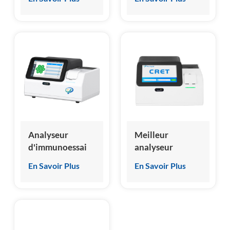
chimiluminescence
chimiluminescence
sèche, fabricant
sèche, fabricant
chinois, nouveau
chinois, prix
design
d'usine
Analyseur
Meilleur
d'immunoessai
analyseur
par
d'immunoessai
En Savoir Plus
En Savoir Plus
chimiluminescence
en 2024
sèche d'origine
Analyseur de
en usine
système
d'immunoessai
par