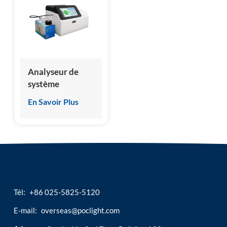
chimiluminescence
Analyseur de
système
d'immunoessai
En Savoir Plus
par
chimiluminescence
automatisé
professionnel
Tél:
+86 025-5825-5120
E-mail:
overseas@poclight.com