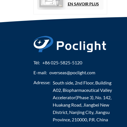
(TT4)
EN SAVOIR PLUS
Tél:
+86 025-5825-5120
E-mail:
overseas@poclight.com
Adresse:
South side, 2nd Floor, Building
A02, Biopharmaceutical Valley
Accelerator(Phase 3), No. 142,
Huakang Road, Jiangbei New
District, Nanjing City, Jiangsu
Province, 210000, P.R. China