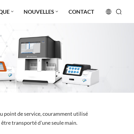
QUE
NOUVELLES
CONTACT
English
français
русский
español
português
العربية
u point de service, couramment utilisé
日本語
t être transporté d'une seule main.
Türkçe