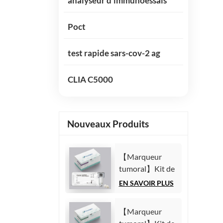
analyseur d'immunoessais
Poct
test rapide sars-cov-2 ag
CLIA C5000
Nouveaux Produits
【Marqueur
tumoral】Kit de
test de l'antigène
EN SAVOIR PLUS
carbohydrate
125 (CA125)
【Marqueur
(Immunoessai