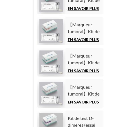
tumoral】Kit de
par
test de l'antigène
EN SAVOIR PLUS
chimiluminescence
carbohydrate
homogène)
19-9 (CA19-9)
【Marqueur
(Immunoessai
tumoral】Kit de
par
test du fragment
EN SAVOIR PLUS
chimiluminescence
21-1 de la
homogène)
cytokératine 19
【Marqueur
(CYFRA21-1)
tumoral】Kit de
(Immunoessai
test de l'alpha-
EN SAVOIR PLUS
par
fœtoprotéine
chimiluminescence
(AFP)
homogène)
【Marqueur
(Immunoessai
tumoral】Kit de
par
test de l'antigène
EN SAVOIR PLUS
chimiluminescence
carcinoembryonnaire
homogène)
(ACE)
Kit de test D-
(Immunoessai
dimères (essai