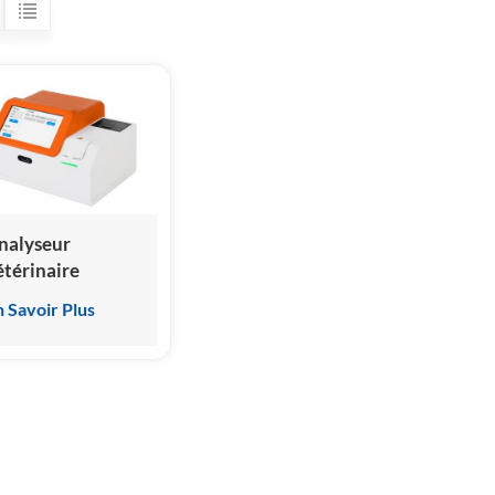
nalyseur
étérinaire
'immunoanalyse
n Savoir Plus
ar
himiluminescence
omogène HSCL-
000