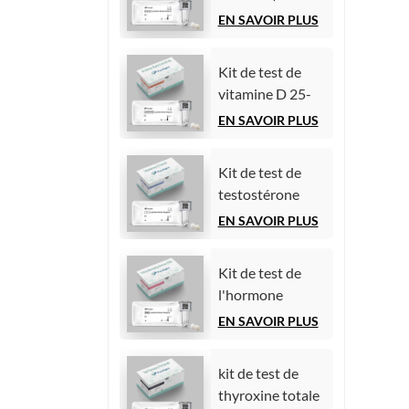
par
immunologique
EN SAVOIR PLUS
chimiluminescence
par
homogène)
chimiluminescence
Kit de test de
homogène)
vitamine D 25-
hydroxy (essai
EN SAVOIR PLUS
immunologique
par
Kit de test de
chimiluminescence
testostérone
homogène))
(essai
EN SAVOIR PLUS
immunologique
par
Kit de test de
chimiluminescence)
l'hormone
folliculo-
EN SAVOIR PLUS
stimulante (FSH)
kit de test de
thyroxine totale