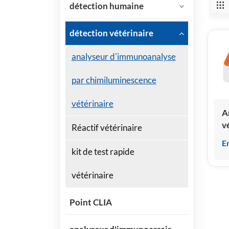
détection humaine
détection vétérinaire
analyseur d'immunoanalyse
par chimiluminescence
vétérinaire
A
v
Réactif vétérinaire
d
E
p
kit de test rapide
c
h
vétérinaire
5
Point CLIA