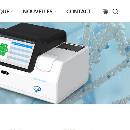
QUE
NOUVELLES
CONTACT
English
français
русский
español
português
العربية
日本語
Türkçe