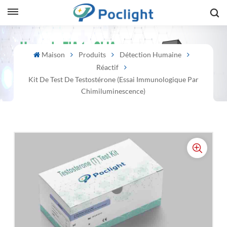
sh
Maison
Produits
Détection Humaine
Réactif
is
Kit De Test De Testostérone (essai Immunologique Par
ий
Chimiluminescence)
ol
guês
語
e