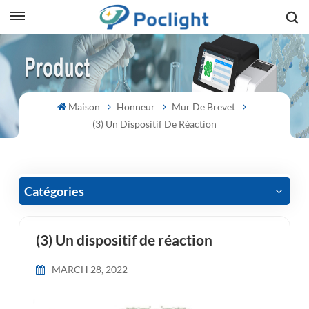
sh
is
Maison
Honneur
Mur De Brevet
ий
(3) Un Dispositif De Réaction
ol
guês
Catégories
(3) Un dispositif de réaction
語
MARCH 28, 2022
e