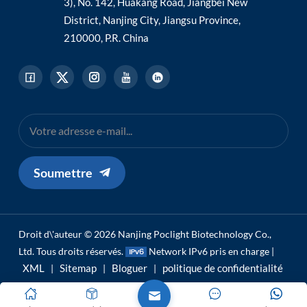
3), No. 142, Huakang Road, Jiangbei New
District, Nanjing City, Jiangsu Province,
210000, P.R. China
Soumettre
Droit d\'auteur © 2026 Nanjing Poclight Biotechnology Co.,
Ltd. Tous droits réservés.
Network IPv6 pris en charge |
XML
Sitemap
Bloguer
politique de confidentialité
|
|
|