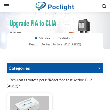
sh
is
Maison
Produits
ий
Réactif De Test Active-B12 (AB12)
ol
guês
Catégories
1 Résultats trouvés pour "Réactif de test Active-B12
(AB12)"
語
e