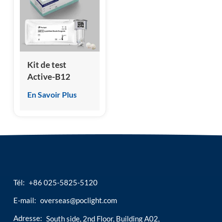
esia
Kit de test
Active-B12
(AB12) (essai
En Savoir Plus
immunologique
par
chimiluminescence)
Tél:
+86 025-5825-5120
E-mail:
overseas@poclight.com
Adresse:
South side, 2nd Floor, Building A02,