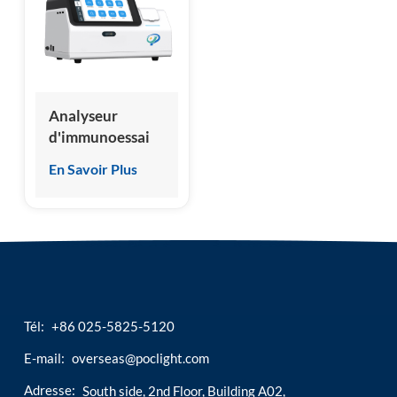
esia
Analyseur
d'immunoessai
par
En Savoir Plus
chimiluminescence
sèche, fabricant
chinois, nouveau
design
Tél:
+86 025-5825-5120
E-mail:
overseas@poclight.com
Adresse:
South side, 2nd Floor, Building A02,