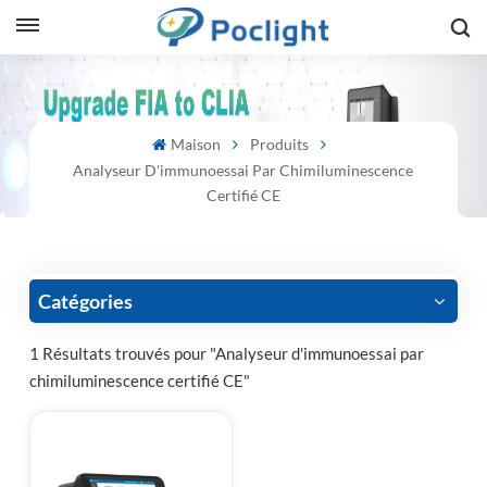
sh
Maison
Produits
is
Analyseur D'immunoessai Par Chimiluminescence
ий
Certifié CE
ol
guês
Catégories
1 Résultats trouvés pour "Analyseur d'immunoessai par
chimiluminescence certifié CE"
語
e