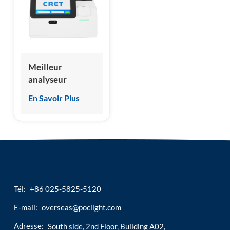
esia
Meilleur
analyseur
d'immunoessai
En Savoir Plus
en 2024
Analyseur de
système
d'immunoessai
par
chimiluminescence
Tél:
+86 025-5825-5120
E-mail:
overseas@poclight.com
Adresse:
South side, 2nd Floor, Building A02,