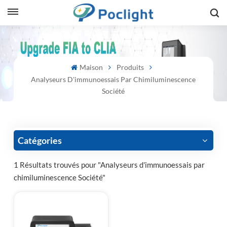
sh
Maison
Produits
is
Analyseurs D'immunoessais Par Chimiluminescence
ий
Société
ol
guês
Catégories
1 Résultats trouvés pour "Analyseurs d'immunoessais par
chimiluminescence Société"
語
e