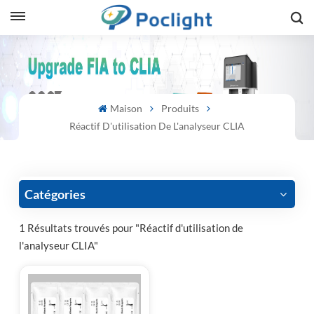
sh
is
Maison
Produits
ий
Réactif D'utilisation De L'analyseur CLIA
ol
guês
Catégories
1 Résultats trouvés pour "Réactif d'utilisation de
l'analyseur CLIA"
語
e