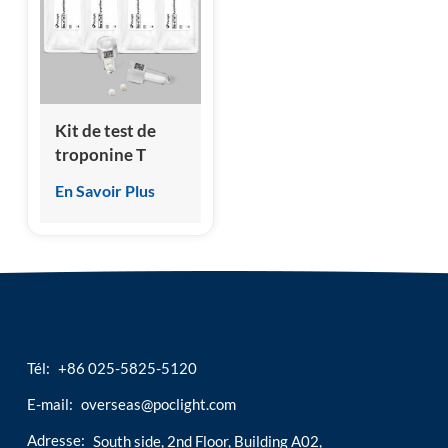
esia
Kit de test de
troponine T
cardiaque haute
En Savoir Plus
sensibilité (hs-
cTnT)
Tél:
+86 025-5825-5120
E-mail:
overseas@poclight.com
Adresse:
South side, 2nd Floor, Building A02,