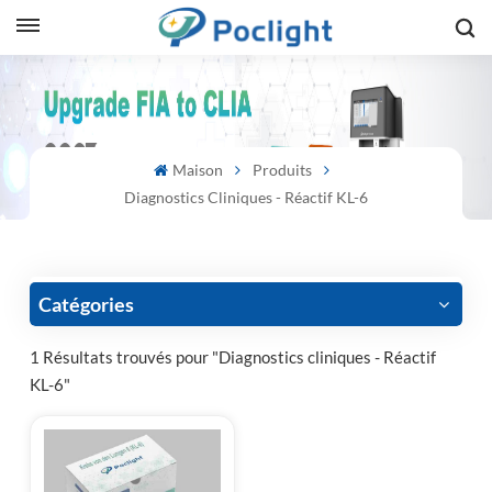
sh
is
Maison
Produits
ий
Diagnostics Cliniques - Réactif KL-6
ol
guês
Catégories
1 Résultats trouvés pour "Diagnostics cliniques - Réactif
KL-6"
語
e