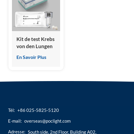
esia
Kit de test Krebs
von den Lungen
6(KL-6) (essai
En Savoir Plus
immunologique
par
chimiluminescence
homogène)
Tél:
+86 025-5825-5120
E-mail:
overseas@poclight.com
Adresse:
South side, 2nd Floor, Building A02,