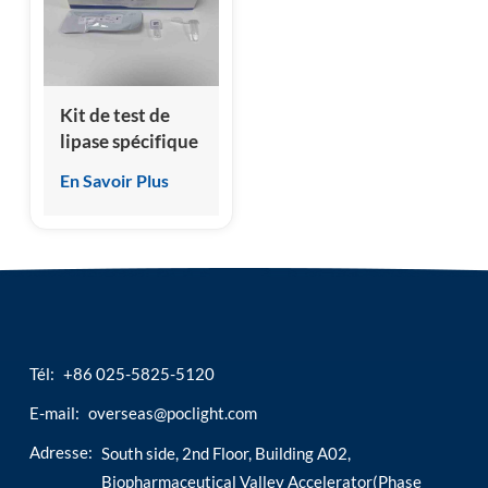
esia
Kit de test de
lipase spécifique
de pancréatite
En Savoir Plus
canine (cPL)
Tél:
+86 025-5825-5120
E-mail:
overseas@poclight.com
Adresse:
South side, 2nd Floor, Building A02,
Biopharmaceutical Valley Accelerator(Phase