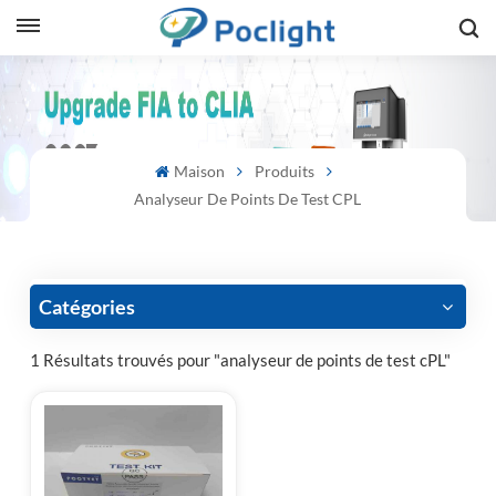
sh
is
Maison
Produits
ий
Analyseur De Points De Test CPL
ol
guês
Catégories
1 Résultats trouvés pour "analyseur de points de test cPL"
語
e