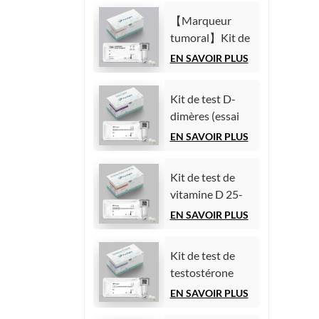
chimiluminescence
(AFP)
homogène)
【Marqueur
(Immunoessai
tumoral】Kit de
par
test de l'antigène
EN SAVOIR PLUS
chimiluminescence
carcinoembryonnaire
homogène)
(ACE)
Kit de test D-
(Immunoessai
dimères (essai
par
immunologique
EN SAVOIR PLUS
chimiluminescence
par
homogène)
chimiluminescence
Kit de test de
homogène)
vitamine D 25-
hydroxy (essai
EN SAVOIR PLUS
immunologique
par
Kit de test de
chimiluminescence
testostérone
homogène))
(essai
EN SAVOIR PLUS
immunologique