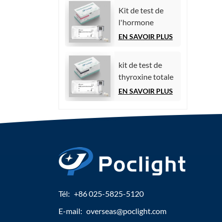
par
Kit de test de
chimiluminescence)
l'hormone
folliculo-
EN SAVOIR PLUS
stimulante (FSH)
kit de test de
thyroxine totale
(TT4)
EN SAVOIR PLUS
Tél:
+86 025-5825-5120
E-mail:
overseas@poclight.com