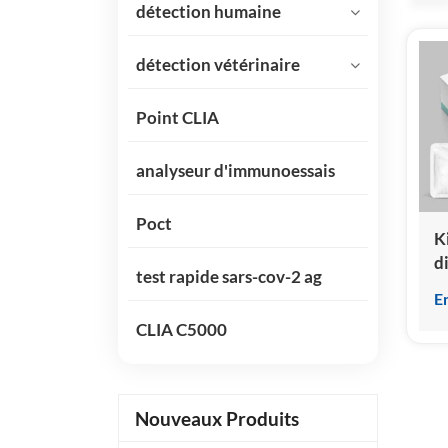
détection humaine
détection vétérinaire
Point CLIA
analyseur d'immunoessais
Poct
K
d
test rapide sars-cov-2 ag
i
E
p
CLIA C5000
c
h
Nouveaux Produits