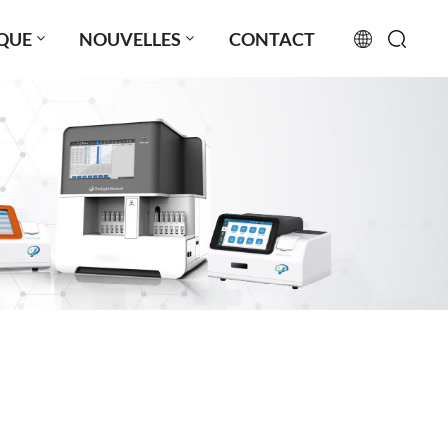
QUE
NOUVELLES
CONTACT
English
français
русский
español
português
العربية
日本語
Türkçe