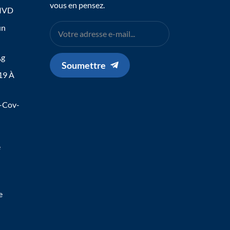
vous en pensez.
 IVD
un
Ag
Soumettre
19 À
s-Cov-
e
e