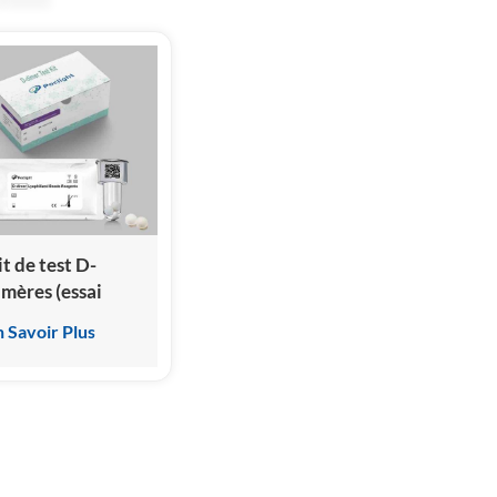
it de test D-
imères (essai
mmunologique
n Savoir Plus
ar
himiluminescence
omogène)