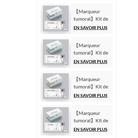
【Marqueur
tumoral】Kit de
test de l'antigène
EN SAVOIR PLUS
carbohydrate
125 (CA125)
【Marqueur
(Immunoessai
tumoral】Kit de
par
test de l'antigène
EN SAVOIR PLUS
chimiluminescence
carbohydrate
homogène)
19-9 (CA19-9)
【Marqueur
(Immunoessai
tumoral】Kit de
par
test du fragment
EN SAVOIR PLUS
chimiluminescence
21-1 de la
homogène)
cytokératine 19
【Marqueur
(CYFRA21-1)
tumoral】Kit de
(Immunoessai
test de l'alpha-
EN SAVOIR PLUS
par
fœtoprotéine