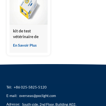
esia
kit de test
vétérinaire de
thyroxine totale
En Savoir Plus
(ctt4/ftt4)
Tél:
+86 025-5825-5120
E-mail:
overseas@poclight.com
Adresse:
South side, 2nd Floor, Building A02,