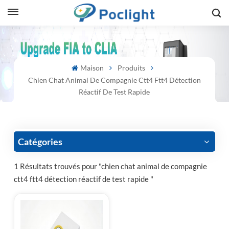
sh
Maison
Produits
is
Chien Chat Animal De Compagnie Ctt4 Ftt4 Détection
ий
Réactif De Test Rapide
ol
guês
Catégories
1 Résultats trouvés pour "chien chat animal de compagnie
ctt4 ftt4 détection réactif de test rapide "
語
e