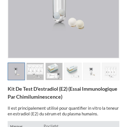
esia
Kit De Test D'estradiol (E2) (essai Immunologique
Par Chimiluminescence)
Il est principalement utilisé pour quantifier in vitro la teneur
en estradiol (E2) du sérum et du plasma humains.
Poclight
Marque: