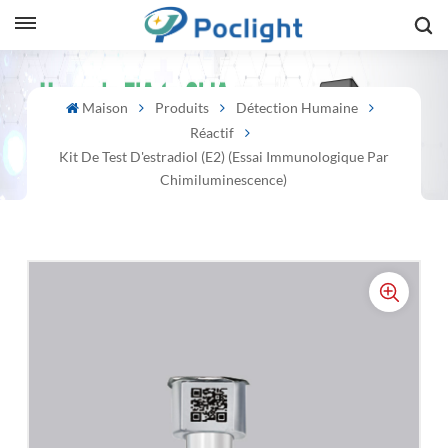
sh
Maison
Produits
Détection Humaine
Réactif
is
Kit De Test D'estradiol (E2) (essai Immunologique Par
ий
Chimiluminescence)
ol
guês
語
e