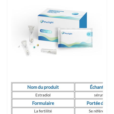
Nom du produit
Échantillon
Estradiol
sérum, pla
Formulaire
Portée de dét
La fertilité
Se référer au 