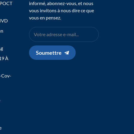
 POCT
informé, abonnez-vous, et nous
vous invitons à nous dire ce que
vous en pensez.
 IVD
un
Ag
Soumettre
19 À
s-Cov-
e
e