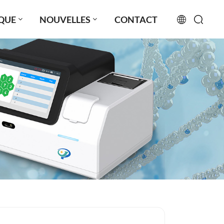
QUE
NOUVELLES
CONTACT
English
français
русский
español
português
العربية
日本語
Türkçe