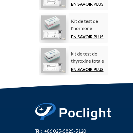
(essai
EN SAVOIR PLUS
immunologique
par
Kit de test de
chimiluminescence)
l'hormone
folliculo-
EN SAVOIR PLUS
stimulante (FSH)
kit de test de
thyroxine totale
(TT4)
EN SAVOIR PLUS
Tél:
+86 025-5825-5120