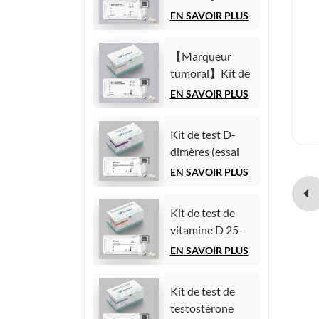
(Immunoessai
test de l'alpha-
EN SAVOIR PLUS
par
fœtoprotéine
chimiluminescence
(AFP)
homogène)
【Marqueur
(Immunoessai
tumoral】Kit de
par
test de l'antigène
EN SAVOIR PLUS
chimiluminescence
carcinoembryonnaire
homogène)
(ACE)
Kit de test D-
(Immunoessai
dimères (essai
par
immunologique
EN SAVOIR PLUS
chimiluminescence
par
homogène)
chimiluminescence
Kit de test de
homogène)
vitamine D 25-
hydroxy (essai
EN SAVOIR PLUS
immunologique
par
Kit de test de
chimiluminescence
testostérone
homogène))