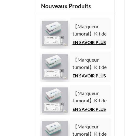
Nouveaux Produits
【Marqueur
tumoral】Kit de
test de l'antigène
EN SAVOIR PLUS
carbohydrate
125 (CA125)
【Marqueur
(Immunoessai
tumoral】Kit de
par
test de l'antigène
EN SAVOIR PLUS
chimiluminescence
carbohydrate
homogène)
19-9 (CA19-9)
【Marqueur
(Immunoessai
tumoral】Kit de
par
test du fragment
EN SAVOIR PLUS
chimiluminescence
21-1 de la
homogène)
cytokératine 19
【Marqueur
(CYFRA21-1)
tumoral】Kit de