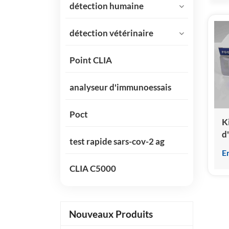
détection humaine
détection vétérinaire
Point CLIA
analyseur d'immunoessais
Poct
K
d
test rapide sars-cov-2 ag
A
E
c
CLIA C5000
(e
i
p
c
Nouveaux Produits
h