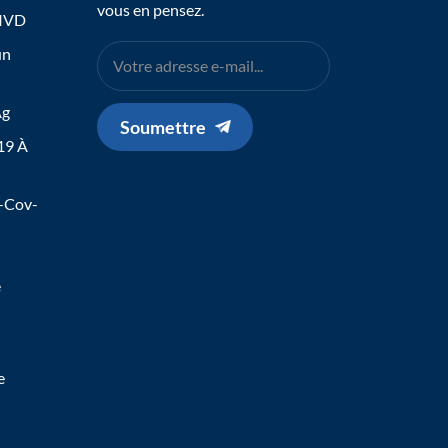
vous en pensez.
 IVD
un
Ag
Soumettre
19 À
s-Cov-
e
e