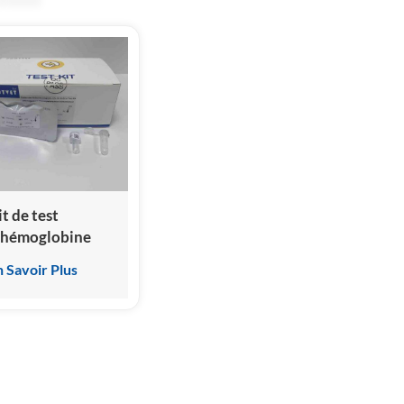
it de test
'hémoglobine
1c (A-HbA1c)
n Savoir Plus
anine et féline
ssai
mmunologique
ar
himiluminescence
omogène)