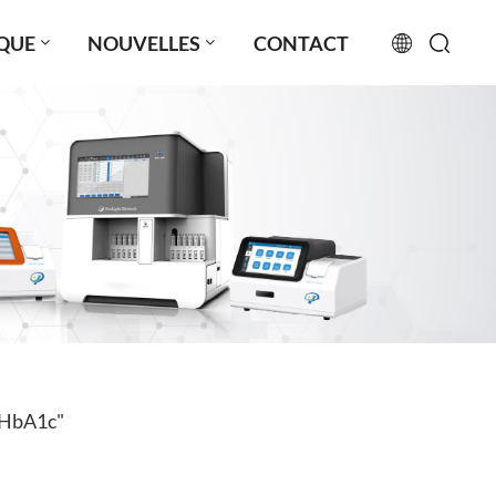
QUE
NOUVELLES
CONTACT
English
français
русский
español
português
العربية
t HbA1c"
日本語
Türkçe