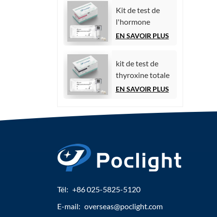
par
Kit de test de
chimiluminescence)
l'hormone
folliculo-
EN SAVOIR PLUS
stimulante (FSH)
kit de test de
thyroxine totale
(TT4)
EN SAVOIR PLUS
Tél:
+86 025-5825-5120
E-mail:
overseas@poclight.com