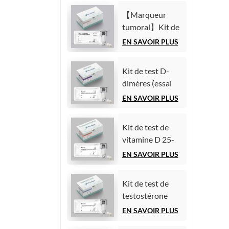
chimiluminescence
(AFP)
homogène)
【Marqueur
(Immunoessai
tumoral】Kit de
par
test de l'antigène
EN SAVOIR PLUS
chimiluminescence
carcinoembryonnaire
homogène)
(ACE)
Kit de test D-
(Immunoessai
dimères (essai
par
immunologique
EN SAVOIR PLUS
chimiluminescence
par
homogène)
chimiluminescence
Kit de test de
homogène)
vitamine D 25-
hydroxy (essai
EN SAVOIR PLUS
immunologique
par
Kit de test de
chimiluminescence
testostérone
homogène))
(essai
EN SAVOIR PLUS
immunologique