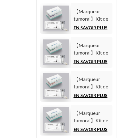
【Marqueur
tumoral】Kit de
test de l'antigène
EN SAVOIR PLUS
carbohydrate
125 (CA125)
【Marqueur
(Immunoessai
tumoral】Kit de
par
test de l'antigène
EN SAVOIR PLUS
chimiluminescence
carbohydrate
homogène)
19-9 (CA19-9)
【Marqueur
(Immunoessai
tumoral】Kit de
par
test du fragment
EN SAVOIR PLUS
chimiluminescence
21-1 de la
homogène)
cytokératine 19
【Marqueur
(CYFRA21-1)
tumoral】Kit de
(Immunoessai
test de l'alpha-
EN SAVOIR PLUS
par
fœtoprotéine