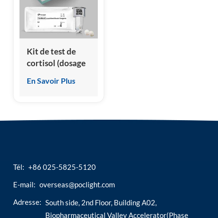
esia
Kit de test de
cortisol (dosage
immunologique
En Savoir Plus
par
chimiluminescence)
Tél:
+86 025-5825-5120
E-mail:
overseas@poclight.com
Adresse:
South side, 2nd Floor, Building A02,
Biopharmaceutical Valley Accelerator(Phase