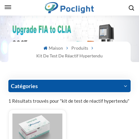
sh
is
Maison
Produits
ий
Kit De Test De Réactif Hypertendu
ol
guês
Catégories
1 Résultats trouvés pour "kit de test de réactif hypertendu"
語
e