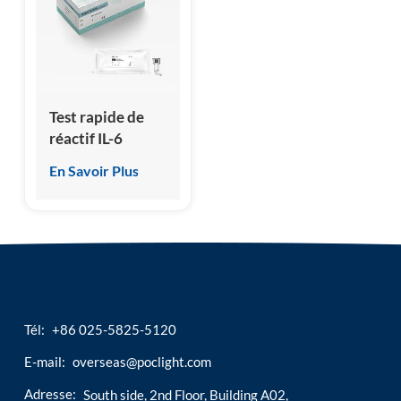
esia
Test rapide de
réactif IL-6
interleukine-6
En Savoir Plus
Tél:
+86 025-5825-5120
E-mail:
overseas@poclight.com
Adresse:
South side, 2nd Floor, Building A02,