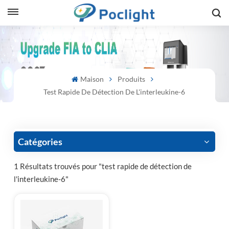
sh
is
Maison
Produits
ий
Test Rapide De Détection De L'interleukine-6
ol
guês
Catégories
1 Résultats trouvés pour "test rapide de détection de
l'interleukine-6"
語
e