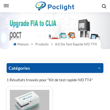
sh
is
ий
Maison
Produits
Kit De Test Rapide IVD TT4
ol
guês
Catégories
1 Résultats trouvés pour "Kit de test rapide IVD TT4"
語
e