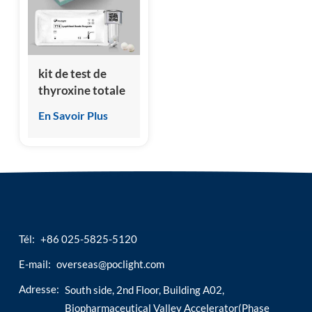
esia
kit de test de
thyroxine totale
(TT4)
En Savoir Plus
Tél:
+86 025-5825-5120
E-mail:
overseas@poclight.com
Adresse:
South side, 2nd Floor, Building A02,
Biopharmaceutical Valley Accelerator(Phase