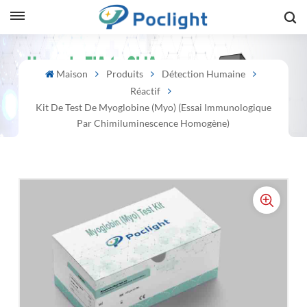
sh
Maison
Produits
Détection Humaine
Réactif
is
Kit De Test De Myoglobine (Myo) (essai Immunologique
ий
Par Chimiluminescence Homogène)
ol
guês
語
e