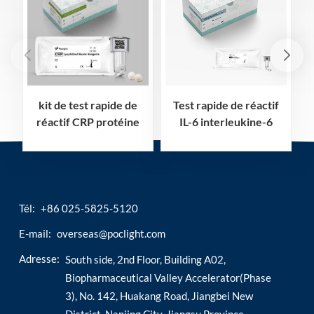
kit de test rapide de
Test rapide de réactif
réactif CRP protéine
IL-6 interleukine-6
c-réactive
Tél:
+86 025-5825-5120
E-mail:
overseas@poclight.com
Adresse:
South side, 2nd Floor, Building A02,
Biopharmaceutical Valley Accelerator(Phase
3), No. 142, Huakang Road, Jiangbei New
District, Nanjing City, Jiangsu Province,