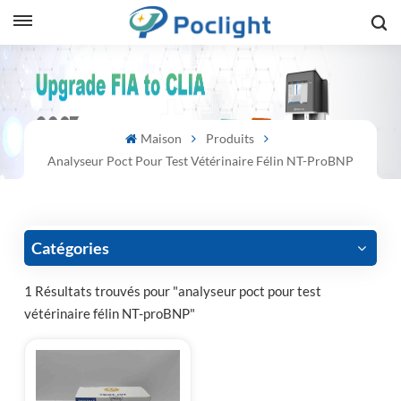
sh
is
Maison
Produits
ий
Analyseur Poct Pour Test Vétérinaire Félin NT-ProBNP
ol
guês
Catégories
1 Résultats trouvés pour "analyseur poct pour test
vétérinaire félin NT-proBNP"
語
e