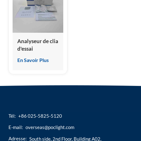
esia
Analyseur de clia
d'essai
immunoluminescent
En Savoir Plus
d'animal familier
pour le kit de
test félin de NT-
proBNP
Tél:
+86 025-5825-5120
E-mail:
overseas@poclight.com
Adresse:
South side, 2nd Floor, Building A02,