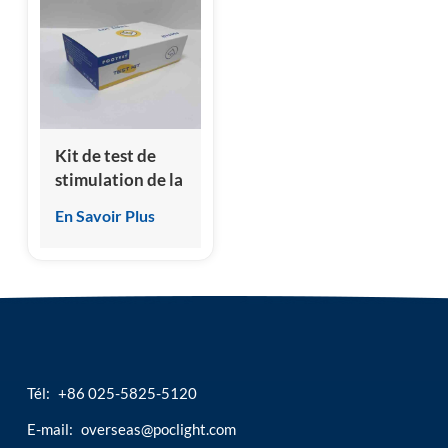
esia
Kit de test de
stimulation de la
croissance féline,
En Savoir Plus
nouveau
produit, précis,
bon marché,
expression du
gène 2 (fST2), kit
de test
Tél:
+86 025-5825-5120
E-mail:
overseas@poclight.com