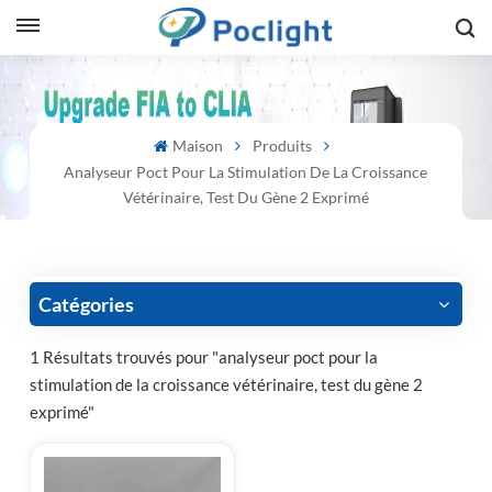
sh
Maison
Produits
is
Analyseur Poct Pour La Stimulation De La Croissance
ий
Vétérinaire, Test Du Gène 2 Exprimé
ol
guês
Catégories
1 Résultats trouvés pour "analyseur poct pour la
stimulation de la croissance vétérinaire, test du gène 2
語
exprimé"
e