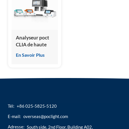
esia
Analyseur poct
CLIA de haute
qualité
En Savoir Plus
Tél:
+86 025-5825-5120
E-mail:
overseas@poclight.com
Adresse:
South side, 2nd Floor, Building A02,