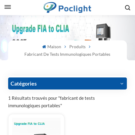
sh
is
Maison
Produits
ий
Fabricant De Tests Immunologiques Portables
ol
guês
Catégories
1 Résultats trouvés pour "fabricant de tests
immunologiques portables"
語
e