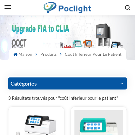
sh
is
ий
Maison
Produits
Coût Inférieur Pour Le Patient
ol
guês
Catégories
3 Résultats trouvés pour "coût inférieur pour le patient"
語
e