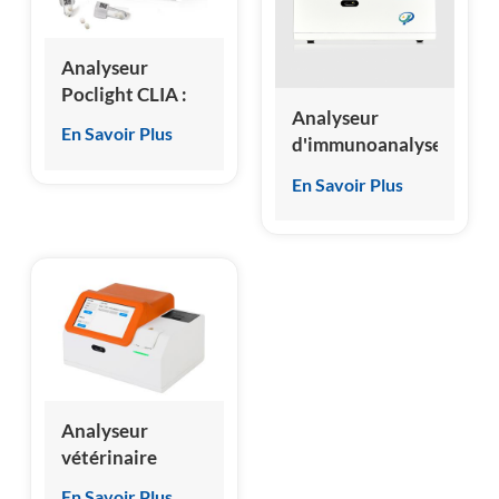
esia
Analyseur
Poclight CLIA :
Analyseur
résultats
En Savoir Plus
d'immunoanalyse
quantitatifs
par
pour 35
En Savoir Plus
chimiluminescence
biomarqueurs en
micro homogène
3 à 15 minutes.
HSCL-5000
Analyseur
vétérinaire
d'immunoanalyse
En Savoir Plus