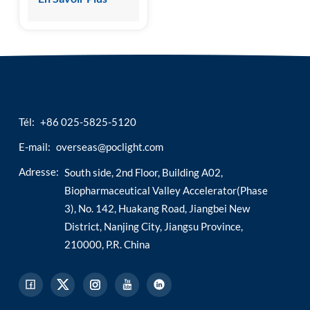
par
chimiluminescence
homogène HSCL-
5000
Tél:
+86 025-5825-5120
E-mail:
overseas@poclight.com
Adresse:
South side, 2nd Floor, Building A02,
Biopharmaceutical Valley Accelerator(Phase
3), No. 142, Huakang Road, Jiangbei New
District, Nanjing City, Jiangsu Province,
210000, P.R. China