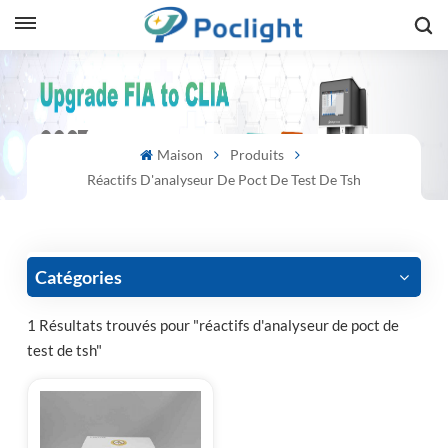
sh
is
Maison
Produits
ий
Réactifs D'analyseur De Poct De Test De Tsh
ol
guês
Catégories
1 Résultats trouvés pour "réactifs d'analyseur de poct de
test de tsh"
語
e