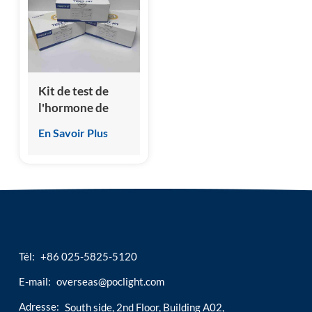
esia
Kit de test de
l'hormone de
stimulation de la
En Savoir Plus
thyroïde canine
(cTSH) (essai
immunologique
par
chimiluminescence
homogène)
Tél:
+86 025-5825-5120
E-mail:
overseas@poclight.com
Adresse:
South side, 2nd Floor, Building A02,