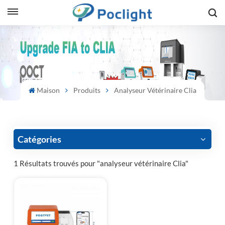
sh
is
ий
Maison
Produits
Analyseur Vétérinaire Clia
ol
guês
Catégories
1 Résultats trouvés pour "analyseur vétérinaire Clia"
語
e