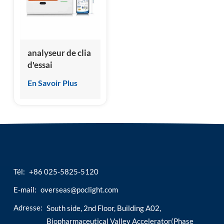
esia
analyseur de clia
d'essai
immunoluminescent
En Savoir Plus
d'animal familier
Tél:
+86 025-5825-5120
E-mail:
overseas@poclight.com
Adresse:
South side, 2nd Floor, Building A02,
Biopharmaceutical Valley Accelerator(Phase