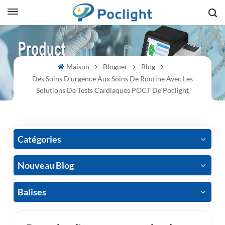
sh
Maison
Bloguer
Blog
is
Des Soins D'urgence Aux Soins De Routine Avec Les
ий
Solutions De Tests Cardiaques POCT De Poclight
ol
guês
Catégories
Nouveau Blog
語
Balises
e