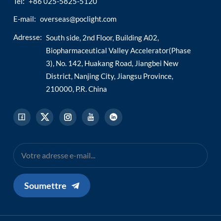
Tél:
+86 025-5825-5120
E-mail:
overseas@poclight.com
Adresse:
South side, 2nd Floor, Building A02,
Biopharmaceutical Valley Accelerator(Phase
3), No. 142, Huakang Road, Jiangbei New
District, Nanjing City, Jiangsu Province,
210000, P.R. China
Soumettre