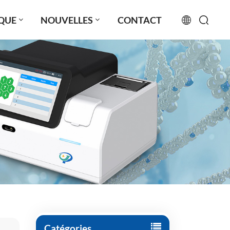
QUE
NOUVELLES
CONTACT
English
français
русский
español
português
العربية
日本語
Türkçe
Catégories