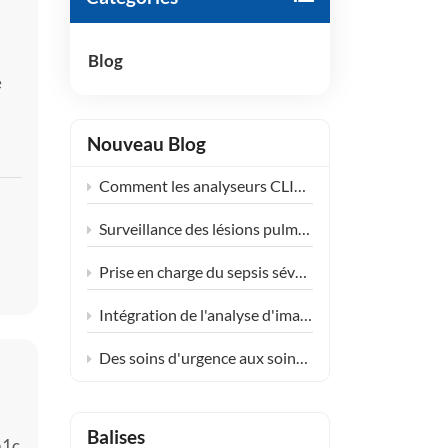
हिंदी
Blog
Indonesia
e
Nouveau Blog
s
Comment les analyseurs CLIA compacts transforment le diagnostic dans les centres de santé communautaires
e
Surveillance des lésions pulmonaires induites par les médicaments : extension de l’application clinique du KL-6
Prise en charge du sepsis sévère en réanimation : la synergie clinique des tests PCT et IL-6
Intégration de l'analyse d'images de laboratoire Poclight (CLIA) dans les services de soins endocriniens décentralisés pour les femmes
Des soins d'urgence aux soins de routine avec les solutions de tests cardiaques POCT de Poclight
Balises
a1c