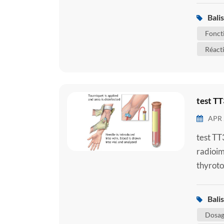
qui peu
Balis
l'état d
Fonct
Réact
test TT
APR 
test TT
radioim
thyroto
une hor
contrôl
Balis
d'activi
Dosag