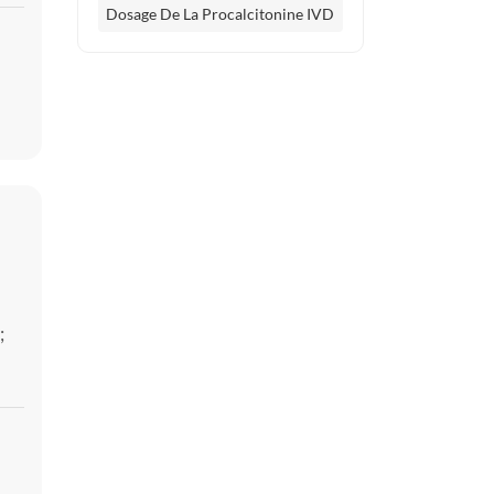
Dosage De La Procalcitonine IVD
;
le
aux