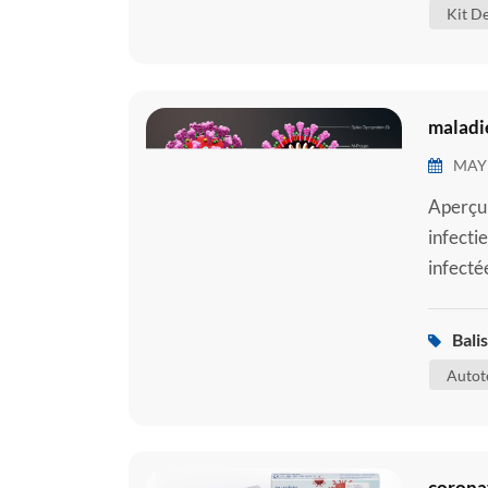
Kit De
maladie
MAY 
Aperçu 
infecti
infecté
modérée
cependa
Balis
des soi
Autot
coronav