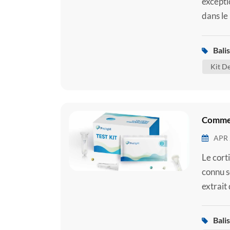
excepti
dans le
le kit d
d'antig
Balis
certain
Kit D
Comment
APR 
Le cort
connu s
extrait 
glucides
l'hormo
Balis
désoxyc