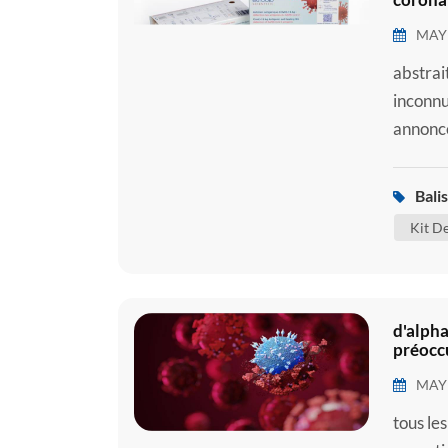
MAY 
abstrai
inconnu
annoncé
ensuite
sras-co
Balis
2019 (C
Kit D
d'alpha
préocc
MAY 
tous les