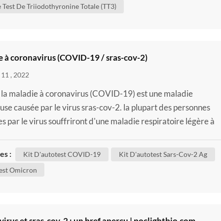
 Test De Triiodothyronine Totale (TT3)
 à coronavirus (COVID-19 / sras-cov-2)
11 , 2022
la maladie à coronavirus (COVID-19) est une maladie
euse causée par le virus sras-cov-2. la plupart des personnes
es par le virus souffriront d'une maladie respiratoire légère à
 et se rétabliront sans nécessiter de traitement particulier.
nt, certaines tomberont gravement malades et nécessiteron
es :
Kit D'autotest COVID-19
Kit D'autotest Sars-Cov-2 Ag
ns médicaux. les personnes âgées et celles souffrant de mal...
est Omicron
irus et sras-cov-2 : un bref aperçu | poclightbio.com