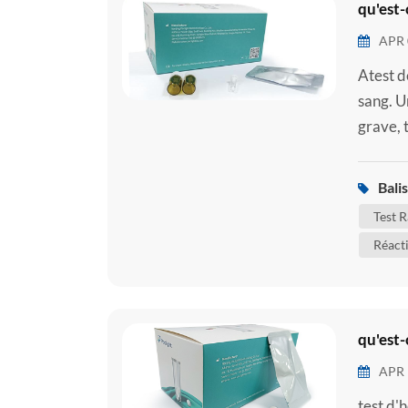
qu'est-
APR 
Atest d
sang. U
grave, 
sévère 
une zon
Balis
propage
Test 
Réact
qu'est
APR 
test d'