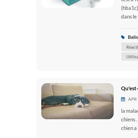
(hba1c)
dans le
partie 
au rest
Balis
moyenne
Réact
Utilis
Qu'est-
APR 
la mala
chiens 
chien a
quelque