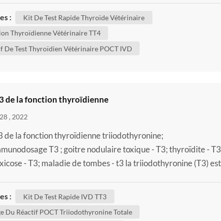
vent affecter les chiens pour vous aider à mieux comprendre
es :
Kit De Test Rapide Thyroïde Vétérinaire
e votre chien. à quoi sert la thyroïde ? a...
ion Thyroïdienne Vétérinaire TT4
if De Test Thyroïdien Vétérinaire POCT IVD
3 de la fonction thyroïdienne
28 , 2022
3 de la fonction thyroïdienne triiodothyronine;
munodosage T3 ; goitre nodulaire toxique - T3; thyroïdite - T3
xicose - T3; maladie de tombes - t3 la triiodothyronine (T3) est
mone thyroïdienne. elle joue un rôle important dans le corps's 
e du métabolisme (les nombreux processus qui contrôlent le t
es :
Kit De Test Rapide IVD TT3
té dans les cellules et les tissus). un kit de tes...
e Du Réactif POCT Triiodothyronine Totale