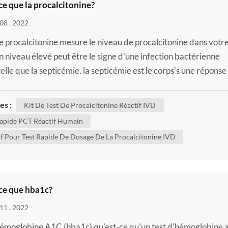
ce que la procalcitonine?
08 , 2022
e procalcitonine mesure le niveau de procalcitonine dans votr
n niveau élevé peut être le signe d'une infection bactérienne
telle que la septicémie. la septicémie est le corps's une réponse
à l'infection. la septicémie survient lorsqu'un une infection dan
e de votre corps, telle que votre peau ou vos voies urinaires, s
es :
Kit De Test De Procalcitonine Réactif IVD
 dans votre circulation sanguine. ...
Rapide PCT Réactif Humain
if Pour Test Rapide De Dosage De La Procalcitonine IVD
-ce que hba1c?
11 , 2022
hémoglobine A1C (hba1c) qu'est-ce qu'un test d'hémoglobine 