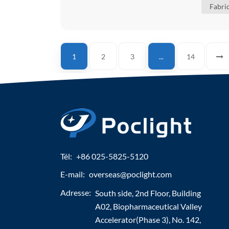
Fabric
1
2
3
...
14
Tél:
+86 025-5825-5120
E-mail:
overseas@poclight.com
Adresse:
South side, 2nd Floor, Building
A02, Biopharmaceutical Valley
Accelerator(Phase 3), No. 142,