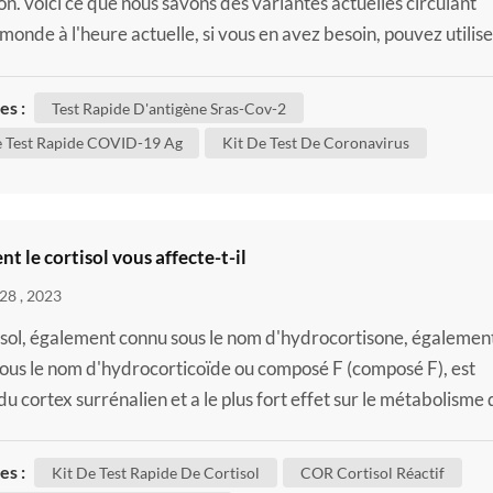
on. voici ce que nous savons des variantes actuelles circulant
 monde à l'heure actuelle, si vous en avez besoin, pouvez utilise
'autotest , comme notre kit d'auto-test sars-cov-2 ag / test rapi
ène sars-cov-2 pour confirmer si vous êtes infecté. bien que
es :
Test Rapide D'antigène Sras-Cov-2
s de ces changements n'aient pas d'im...
e Test Rapide COVID-19 Ag
Kit De Test De Coronavirus
 le cortisol vous affecte-t-il
28 , 2023
isol, également connu sous le nom d'hydrocortisone, égalemen
ous le nom d'hydrocorticoïde ou composé F (composé F), est
du cortex surrénalien et a le plus fort effet sur le métabolisme
. Le cortisol est parfois utilisé exclusivement pour désigner «
ne du stress » de base. Le cortisol est produit à partir du 11-
es :
Kit De Test Rapide De Cortisol
COR Cortisol Réactif
ortisol par l'action de la 11β-hydroxyl...