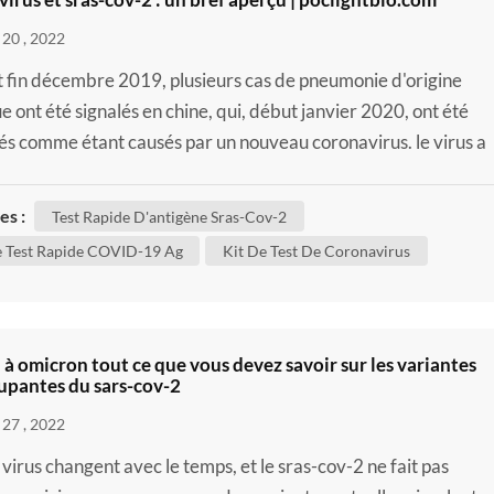
20 , 2022
t fin décembre 2019, plusieurs cas de pneumonie d'origine
e ont été signalés en chine, qui, début janvier 2020, ont été
s comme étant causés par un nouveau coronavirus. le virus a
 été dénommé syndrome respiratoire aigu sévère coronavirus 
v-2) et défini comme l'agent causal de la maladie à coronaviru
es :
Test Rapide D'antigène Sras-Cov-2
OVID-19). malgré des tentatives massives pour conte...
e Test Rapide COVID-19 Ag
Kit De Test De Coronavirus
 à omicron tout ce que vous devez savoir sur les variantes
upantes du sars-cov-2
27 , 2022
 virus changent avec le temps, et le sras-cov-2 ne fait pas