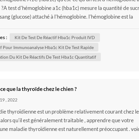
 ?A test d'hémoglobine a1c (hba1c) mesure la quantité de suc
 sang (glucose) attaché à l'hémoglobine. l'hémoglobine est la
de vos globules rouges qui transporte l'oxygène de vos poumon
e de votre corps. un test hba1c montre quelle est la quantité
es :
Kit De Test De Réactif Hba1c Produit IVD
 de glucose attaché à l'hémoglobine a été au ...
if Pour Immunoanalyse Hba1c Kit De Test Rapide
ation Du Kit De Réactifs De Test Hba1c Quantitatif
ce que la thyroïde chez le chien ?
19 , 2022
die thyroïdienne est un problème relativement courant chez le
. alors qu'il est généralement traitable , apprendre que votre
 une maladie thyroïdienne est naturellement préoccupant . voi
s informations sur les maladies thyroïdiennes les plus courant