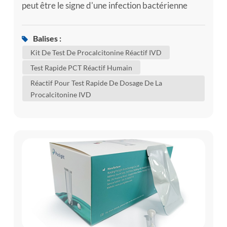
peut être le signe d'une infection bactérienne
grave, telle que la septicémie. la septicémie est le
corps's une réponse sévère à l'infection. la
Balises :
septicémie survient lorsqu'un une infection dans
Kit De Test De Procalcitonine Réactif IVD
une zone de votre corps, telle que votre peau ou
Test Rapide PCT Réactif Humain
vos voies urinaires, se propage dans votre
Réactif Pour Test Rapide De Dosage De La
circulation sanguine. ...
Procalcitonine IVD