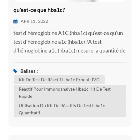
qu'est-ce que hba1c?
APR 11 , 2022
test d'hémoglobine A1C (hba1c) qu'est-ce qu'un
test d'hémoglobine a1c (hba1c) ?A test
d'hémoglobine a1c (hba1c) mesure la quantité de
sucre dans le sang (glucose) attaché à
l'hémoglobine. l'hémoglobine est la partie de vos
Balises :
globules rouges qui transporte l'oxygène de vos
Kit De Test De Réactif Hba1c Produit IVD
poumons au reste de votre corps. un test hba1c
Réactif Pour Immunoanalyse Hba1c Kit De Test
montre quelle est la quantité moyenne de glucose
Rapide
attaché à l'hémoglobine a été au ...
Utilisation Du Kit De Réactifs De Test Hba1c
Quantitatif