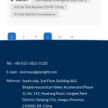
d'auto-test sars-cov-2 ag / test rapide d'antigène
Kit De Test Rapide COVID-19 Ag
sars-cov-2 pour confirmer si vous êtes infecté.
Kit De Test De Coronavirus
bien que certains de ces changements n'aient pas
d'im...
1
2
3
...
15
Tél:
+86 025-5825-5120
E-mail:
overseas@poclight.com
Adresse:
South side, 2nd Floor, Building A02,
Biopharmaceutical Valley Accelerator(Phase
3), No. 142, Huakang Road, Jiangbei New
District, Nanjing City, Jiangsu Province,
210000, P.R. China