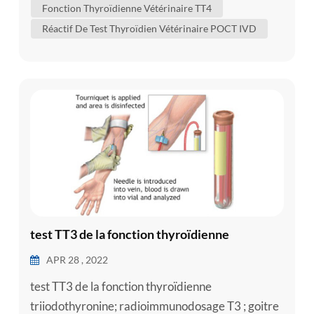
Fonction Thyroïdienne Vétérinaire TT4
pour vous aider à mieux comprendre l'état de
Réactif De Test Thyroïdien Vétérinaire POCT IVD
votre chien. à quoi sert la thyroïde ? a...
test TT3 de la fonction thyroïdienne
APR 28 , 2022
test TT3 de la fonction thyroïdienne
triiodothyronine; radioimmunodosage T3 ; goitre