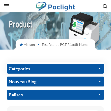
sh
is
ий
Maison
Test Rapide PCT Réactif Humain
ol
guês
Catégories
Nouveau Blog
語
Balises
e