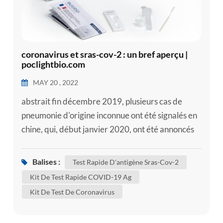
coronavirus et sras-cov-2 : un bref aperçu |
poclightbio.com
MAY 20 , 2022
abstrait fin décembre 2019, plusieurs cas de
pneumonie d'origine inconnue ont été signalés en
chine, qui, début janvier 2020, ont été annoncés
comme étant causés par un nouveau coronavirus.
le virus a ensuite été dénommé syndrome
Balises :
Test Rapide D'antigène Sras-Cov-2
respiratoire aigu sévère coronavirus 2 ( sras-cov-
Kit De Test Rapide COVID-19 Ag
2) et défini comme l'agent causal de la maladie à
Kit De Test De Coronavirus
coronavirus 2019 (COVID-19). malgré des
tentatives massives pour conte...