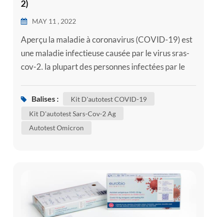
2)
MAY 11 , 2022
Aperçu la maladie à coronavirus (COVID-19) est
une maladie infectieuse causée par le virus sras-
cov-2. la plupart des personnes infectées par le
virus souffriront d'une maladie respiratoire
légère à modérée et se rétabliront sans nécessiter
Balises :
Kit D'autotest COVID-19
de traitement particulier. cependant, certaines
Kit D'autotest Sars-Cov-2 Ag
tomberont gravement malades et nécessiteront
Autotest Omicron
des soins médicaux. les personnes âgées et celles
souffrant de mal...