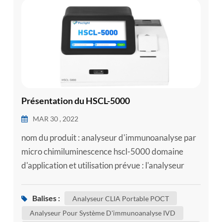
esia
Présentation du HSCL-5000
MAR 30 , 2022
nom du produit : analyseur d'immunoanalyse par
micro chimiluminescence hscl-5000 domaine
d'application et utilisation prévue : l'analyseur
d'immunodosage par micro chimiluminescence
adopte la méthode de chimiluminescence directe
Balises :
Analyseur CLIA Portable POCT
à l'ester d'acridine et est utilisé avec des réactifs
Analyseur Pour Système D'immunoanalyse IVD
de support pour les tests qualitatifs ou quantitatifs