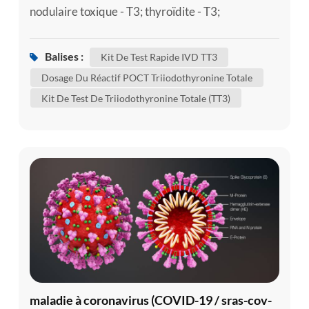
nodulaire toxique - T3; thyroïdite - T3;
thyrotoxicose - T3; maladie de tombes - t3 la
triiodothyronine (T3) est une hormone
Balises :
Kit De Test Rapide IVD TT3
thyroïdienne. elle joue un rôle important dans le
Dosage Du Réactif POCT Triiodothyronine Totale
corps's le contrôle du métabolisme (les nombreux
Kit De Test De Triiodothyronine Totale (TT3)
processus qui contrôlent le taux d'activité dans les
cellules et les tissus). un kit de tes...
maladie à coronavirus (COVID-19 / sras-cov-