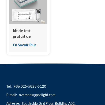
esia
kit de test
gratuit de
thyroxine (FT4)
En Savoir Plus
Tél:
+86 025-5825-5120
E-mail:
overseas@poclight.com
Adresse:
South side, 2nd Floor, Building A02,