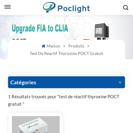
sh
is
Maison
Produits
ий
Test De Réactif Thyroxine POCT Gratuit
ol
guês
Catégories
1 Résultats trouvés pour "test de réactif thyroxine POCT
gratuit "
語
e