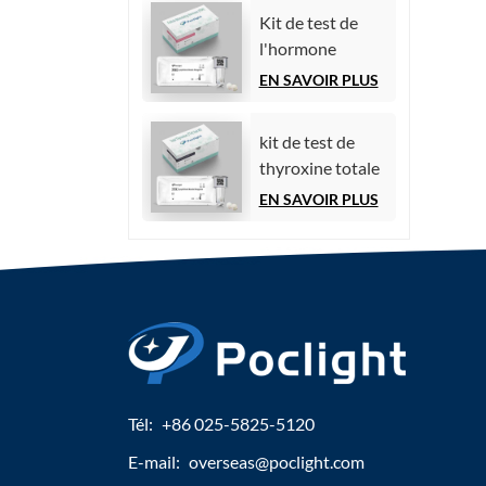
par
Kit de test de
chimiluminescence)
l'hormone
folliculo-
EN SAVOIR PLUS
stimulante (FSH)
kit de test de
thyroxine totale
(TT4)
EN SAVOIR PLUS
Tél:
+86 025-5825-5120
E-mail:
overseas@poclight.com