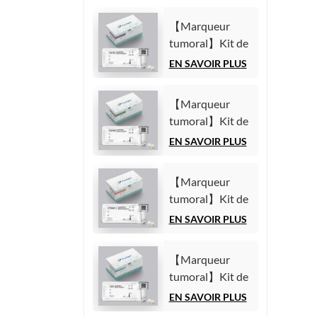
【Marqueur
tumoral】Kit de
test de l'antigène
EN SAVOIR PLUS
carbohydrate
125 (CA125)
【Marqueur
(Immunoessai
tumoral】Kit de
par
test de l'antigène
EN SAVOIR PLUS
chimiluminescence
carbohydrate
homogène)
19-9 (CA19-9)
【Marqueur
(Immunoessai
tumoral】Kit de
par
test du fragment
EN SAVOIR PLUS
chimiluminescence
21-1 de la
homogène)
cytokératine 19
【Marqueur
(CYFRA21-1)
tumoral】Kit de
(Immunoessai
test de l'alpha-
EN SAVOIR PLUS
par
fœtoprotéine