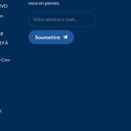
vous en pensez.
 IVD
un
Ag
Soumettre
19 À
s-Cov-
e
e