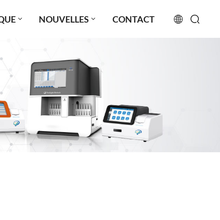
QUE
NOUVELLES
CONTACT
English
français
русский
español
português
العربية
日本語
Türkçe