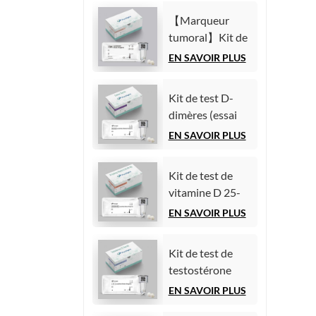
chimiluminescence
(AFP)
homogène)
【Marqueur
(Immunoessai
tumoral】Kit de
par
test de l'antigène
EN SAVOIR PLUS
chimiluminescence
carcinoembryonnaire
homogène)
(ACE)
Kit de test D-
(Immunoessai
dimères (essai
par
immunologique
EN SAVOIR PLUS
chimiluminescence
par
homogène)
chimiluminescence
Kit de test de
homogène)
vitamine D 25-
hydroxy (essai
EN SAVOIR PLUS
immunologique
par
Kit de test de
chimiluminescence
testostérone
homogène))
(essai
EN SAVOIR PLUS
immunologique