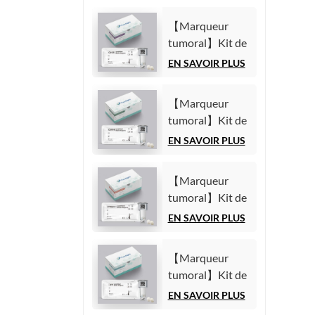
【Marqueur
tumoral】Kit de
test de l'antigène
EN SAVOIR PLUS
carbohydrate
125 (CA125)
【Marqueur
(Immunoessai
tumoral】Kit de
par
test de l'antigène
EN SAVOIR PLUS
chimiluminescence
carbohydrate
homogène)
19-9 (CA19-9)
【Marqueur
(Immunoessai
tumoral】Kit de
par
test du fragment
EN SAVOIR PLUS
chimiluminescence
21-1 de la
homogène)
cytokératine 19
【Marqueur
(CYFRA21-1)
tumoral】Kit de
(Immunoessai
test de l'alpha-
EN SAVOIR PLUS
par
fœtoprotéine