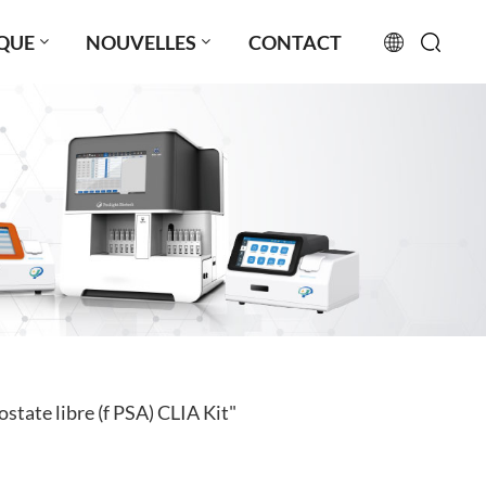
QUE
NOUVELLES
CONTACT
English
français
русский
español
português
العربية
state libre (f PSA) CLIA Kit"
日本語
Türkçe