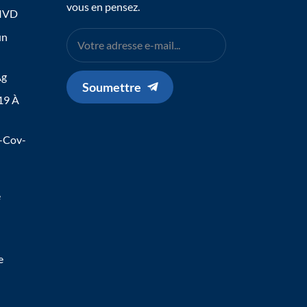
vous en pensez.
 IVD
un
Ag
Soumettre
19 À
s-Cov-
e
e