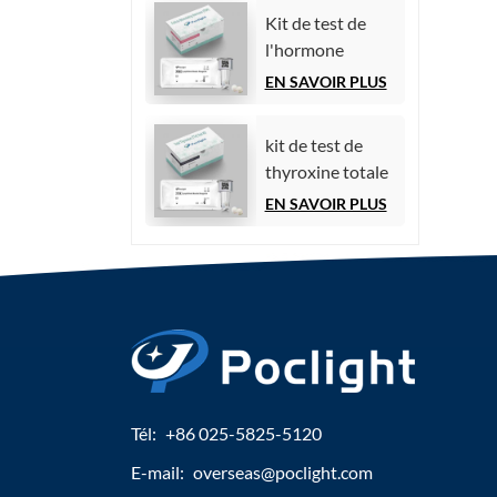
par
Kit de test de
chimiluminescence)
l'hormone
folliculo-
EN SAVOIR PLUS
stimulante (FSH)
kit de test de
thyroxine totale
(TT4)
EN SAVOIR PLUS
Tél:
+86 025-5825-5120
E-mail:
overseas@poclight.com