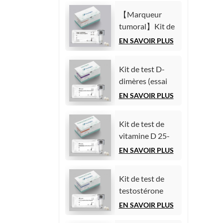
chimiluminescence
(AFP)
homogène)
【Marqueur
(Immunoessai
tumoral】Kit de
par
test de l'antigène
EN SAVOIR PLUS
chimiluminescence
carcinoembryonnaire
homogène)
(ACE)
Kit de test D-
(Immunoessai
dimères (essai
par
immunologique
EN SAVOIR PLUS
chimiluminescence
par
homogène)
chimiluminescence
Kit de test de
homogène)
vitamine D 25-
hydroxy (essai
EN SAVOIR PLUS
immunologique
par
Kit de test de
chimiluminescence
testostérone
homogène))
(essai
EN SAVOIR PLUS
immunologique