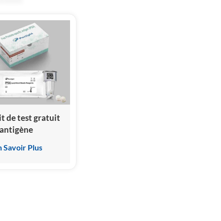
it de test gratuit
'antigène
pécifique de la
n Savoir Plus
rostate (fPSA)
ssai
mmunologique
ar
himiluminescence
omogène)