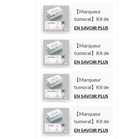
【Marqueur
tumoral】Kit de
test de l'antigène
EN SAVOIR PLUS
carbohydrate
125 (CA125)
【Marqueur
(Immunoessai
tumoral】Kit de
par
test de l'antigène
EN SAVOIR PLUS
chimiluminescence
carbohydrate
homogène)
19-9 (CA19-9)
【Marqueur
(Immunoessai
tumoral】Kit de
par
test du fragment
EN SAVOIR PLUS
chimiluminescence
21-1 de la
homogène)
cytokératine 19
【Marqueur
(CYFRA21-1)
tumoral】Kit de
(Immunoessai
test de l'alpha-
EN SAVOIR PLUS
par
fœtoprotéine