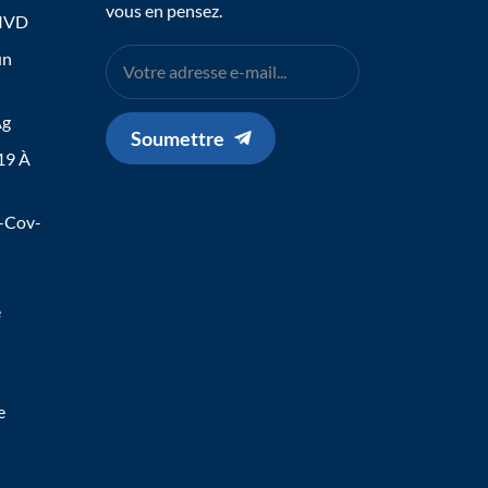
vous en pensez.
 IVD
un
Ag
Soumettre
19 À
s-Cov-
e
e