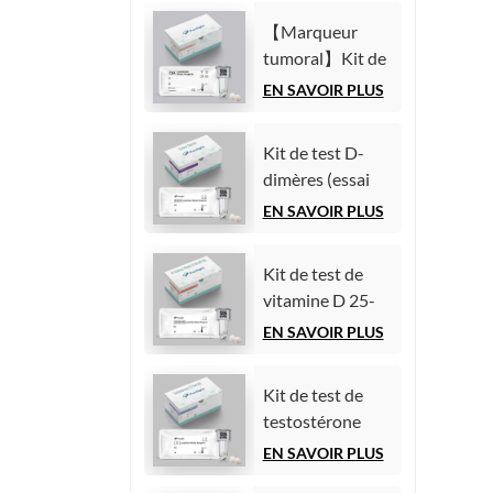
chimiluminescence
(AFP)
homogène)
【Marqueur
(Immunoessai
tumoral】Kit de
par
test de l'antigène
EN SAVOIR PLUS
chimiluminescence
carcinoembryonnaire
homogène)
(ACE)
Kit de test D-
(Immunoessai
dimères (essai
par
immunologique
EN SAVOIR PLUS
chimiluminescence
par
homogène)
chimiluminescence
Kit de test de
homogène)
vitamine D 25-
hydroxy (essai
EN SAVOIR PLUS
immunologique
par
Kit de test de
chimiluminescence
testostérone
homogène))
(essai
EN SAVOIR PLUS
immunologique