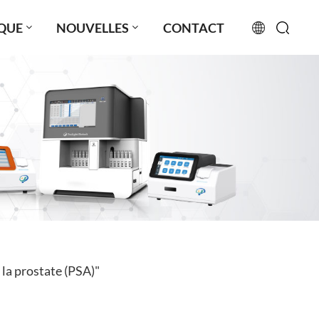
QUE
NOUVELLES
CONTACT
English
français
русский
español
português
العربية
 la prostate (PSA)"
日本語
Türkçe