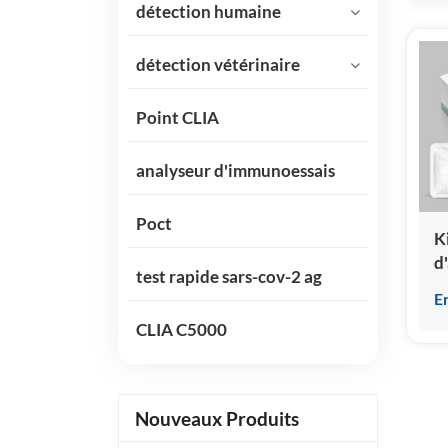
détection humaine
détection vétérinaire
Point CLIA
analyseur d'immunoessais
Poct
K
d
test rapide sars-cov-2 ag
s
E
p
CLIA C5000
(e
i
p
c
Nouveaux Produits
h