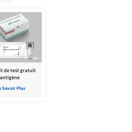
it de test gratuit
'antigène
pécifique de la
n Savoir Plus
rostate (fPSA)
ssai
mmunologique
ar
himiluminescence
omogène)