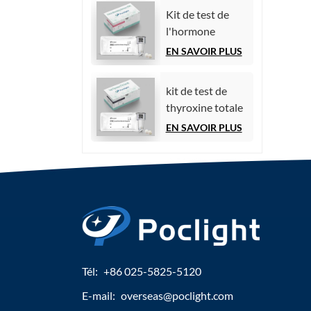
par
Kit de test de
chimiluminescence)
l'hormone
folliculo-
EN SAVOIR PLUS
stimulante (FSH)
kit de test de
thyroxine totale
(TT4)
EN SAVOIR PLUS
Tél:
+86 025-5825-5120
E-mail:
overseas@poclight.com