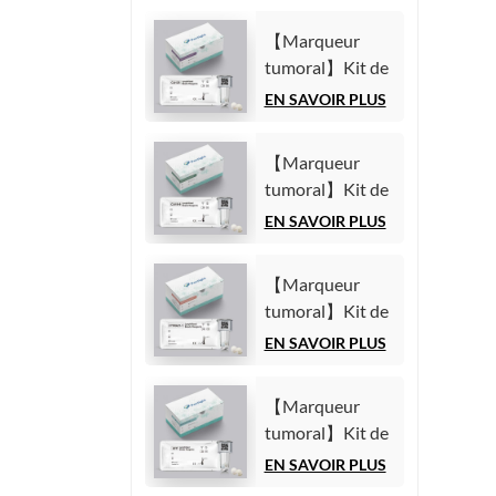
【Marqueur
tumoral】Kit de
test de l'antigène
EN SAVOIR PLUS
carbohydrate
125 (CA125)
【Marqueur
(Immunoessai
tumoral】Kit de
par
test de l'antigène
EN SAVOIR PLUS
chimiluminescence
carbohydrate
homogène)
19-9 (CA19-9)
【Marqueur
(Immunoessai
tumoral】Kit de
par
test du fragment
EN SAVOIR PLUS
chimiluminescence
21-1 de la
homogène)
cytokératine 19
【Marqueur
(CYFRA21-1)
tumoral】Kit de
(Immunoessai
test de l'alpha-
EN SAVOIR PLUS
par
fœtoprotéine