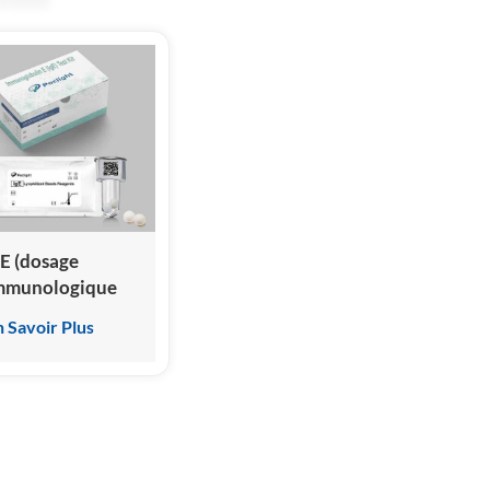
gE (dosage
mmunologique
ar
n Savoir Plus
himiluminescence
omogène)