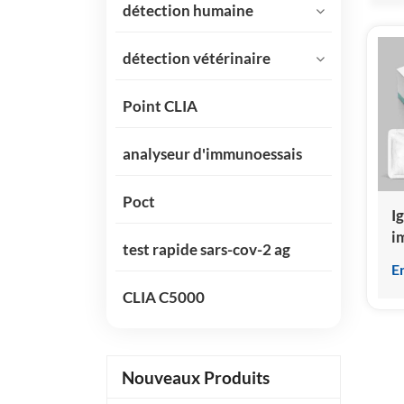
détection humaine
détection vétérinaire
Point CLIA
analyseur d'immunoessais
Poct
I
i
test rapide sars-cov-2 ag
p
E
c
CLIA C5000
h
Nouveaux Produits