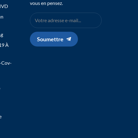
vous en pensez.
 IVD
un
Ag
Soumettre
19 À
s-Cov-
e
e