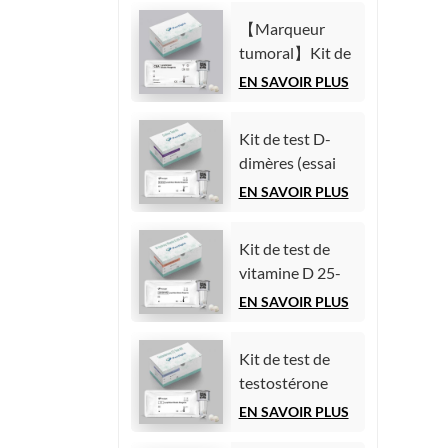
chimiluminescence
(AFP)
homogène)
【Marqueur
(Immunoessai
tumoral】Kit de
par
test de l'antigène
EN SAVOIR PLUS
chimiluminescence
carcinoembryonnaire
homogène)
(ACE)
Kit de test D-
(Immunoessai
dimères (essai
par
immunologique
EN SAVOIR PLUS
chimiluminescence
par
homogène)
chimiluminescence
Kit de test de
homogène)
vitamine D 25-
hydroxy (essai
EN SAVOIR PLUS
immunologique
par
Kit de test de
chimiluminescence
testostérone
homogène))
(essai
EN SAVOIR PLUS
immunologique