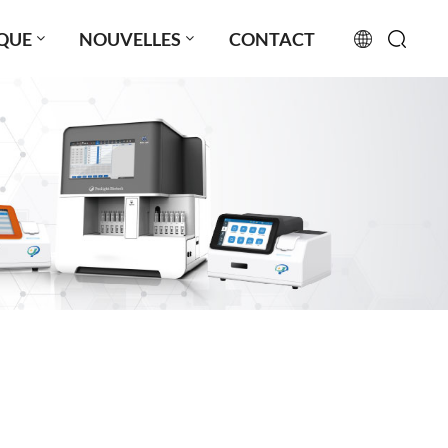
QUE
NOUVELLES
CONTACT
English
français
русский
español
português
العربية
日本語
Türkçe