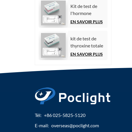
par
Kit de test de
chimiluminescence)
l'hormone
folliculo-
EN SAVOIR PLUS
stimulante (FSH)
kit de test de
thyroxine totale
(TT4)
EN SAVOIR PLUS
Tél:
+86 025-5825-5120
E-mail:
overseas@poclight.com