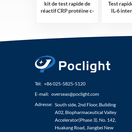
kit de test rapide de
Test rapid
réactif CRP protéine c-
IL-6 inte
réactive
Tél:
+86 025-5825-5120
E-mail:
overseas@poclight.com
Adresse:
South side, 2nd Floor, Building
A02, Biopharmaceutical Valley
Accelerator(Phase 3), No. 142,
Huakang Road, Jiangbei New