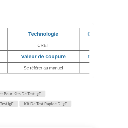
Technologie
Condition de st
CRET
Température ambi
Valeur de coupure
Durée de conser
Se référer au manuel
18 mois
t Pour Kits De Test IgE
Test IgE
Kit De Test Rapide D'IgE