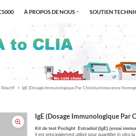
C5000
À PROPOS DE NOUS
SOUTIEN TECHNI
Réactif
IgE (dosage Immunologique Par Chimiluminescence Homog
IgE (dosage Immunologique Par
Kit de test Poclight
Estradiol (IgE) (essai imm
Il est principalement utilisé pour quantifier in vitro