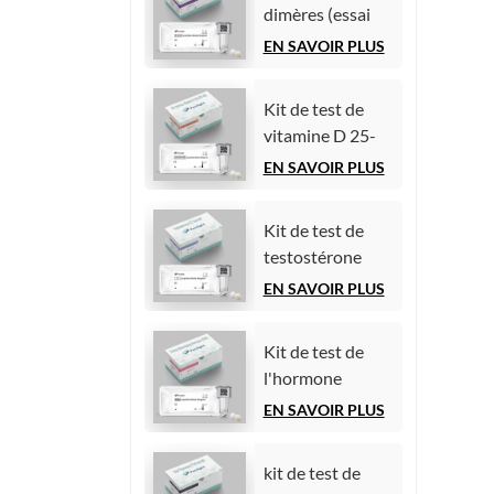
dimères (essai
par
immunologique
EN SAVOIR PLUS
chimiluminescence
par
homogène)
chimiluminescence
Kit de test de
homogène)
vitamine D 25-
hydroxy (essai
EN SAVOIR PLUS
immunologique
par
Kit de test de
chimiluminescence
testostérone
homogène))
(essai
EN SAVOIR PLUS
immunologique
par
Kit de test de
chimiluminescence)
l'hormone
folliculo-
EN SAVOIR PLUS
stimulante (FSH)
kit de test de