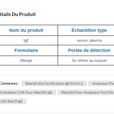
étails Du Produit
Nom du produit
Échantillon type
IgE
sérum, plasma
Formulaire
Portée de détection
Allergie
Se référer au manuel
 Connexes :
Réactifs De Certification IgE Poct Ce
Analyseur Poc
it Système CLIA Pour Réactifs IgE
Réactifs Pour Analyseur Poct De 
s De Test D'IgE