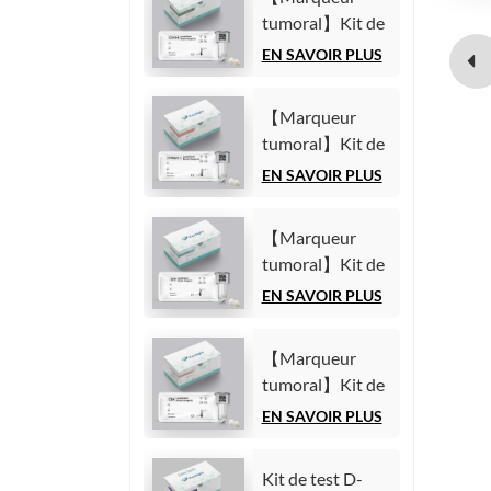
(Immunoessai
tumoral】Kit de
par
test de l'antigène
EN SAVOIR PLUS
chimiluminescence
carbohydrate
homogène)
19-9 (CA19-9)
【Marqueur
(Immunoessai
tumoral】Kit de
par
test du fragment
EN SAVOIR PLUS
chimiluminescence
21-1 de la
homogène)
cytokératine 19
【Marqueur
(CYFRA21-1)
tumoral】Kit de
(Immunoessai
test de l'alpha-
EN SAVOIR PLUS
par
fœtoprotéine
chimiluminescence
(AFP)
homogène)
【Marqueur
(Immunoessai
tumoral】Kit de
par
test de l'antigène
EN SAVOIR PLUS
chimiluminescence
carcinoembryonnaire
homogène)
(ACE)
Kit de test D-
(Immunoessai