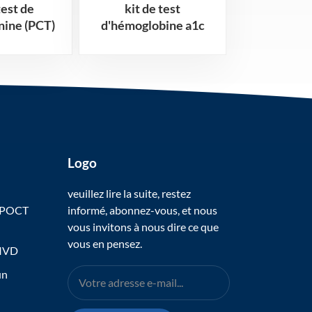
test de
kit de test
kit de test
nine (PCT)
d'hémoglobine a1c
thyroxin
(hba1c)
Logo
veuillez lire la suite, restez
 POCT
informé, abonnez-vous, et nous
vous invitons à nous dire ce que
vous en pensez.
 IVD
un