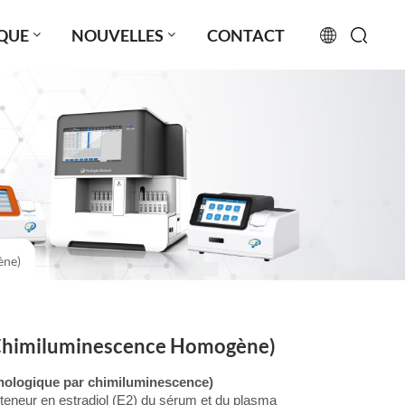
QUE
NOUVELLES
CONTACT
English
français
русский
español
ène)
português
العربية
 Chimiluminescence Homogène)
日本語
unologique par chimiluminescence)
Türkçe
 la teneur en estradiol (E2) du sérum et du plasma