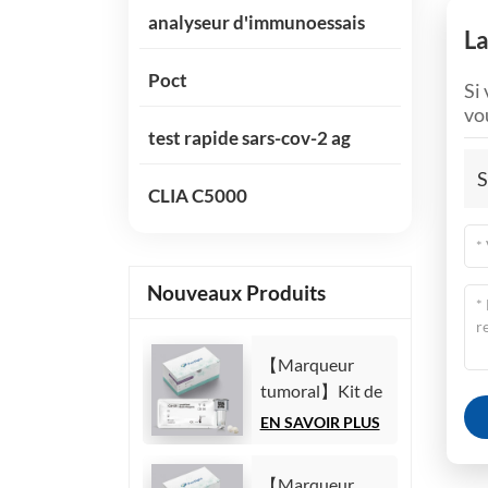
analyseur d'immunoessais
La
Poct
Si 
vo
test rapide sars-cov-2 ag
S
CLIA C5000
Nouveaux Produits
【Marqueur
tumoral】Kit de
test de l'antigène
EN SAVOIR PLUS
carbohydrate
125 (CA125)
【Marqueur