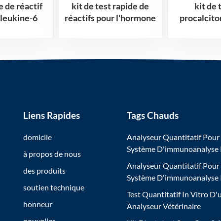
e de réactif
kit de test rapide de
kit de 
rleukine-6
réactifs pour l'hormone
procalcito
stimulant la thyroïde
TSH
Liens Rapides
Tags Chauds
domicile
Analyseur Quantitatif Pour
Système D'immunoanalyse
à propos de nous
Analyseur Quantitatif Pour
des produits
Système D'immunoanalyse
soutien technique
Test Quantitatif In Vitro D'
honneur
Analyseur Vétérinaire
nouvelles