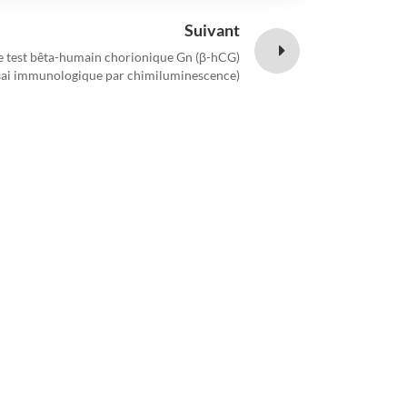
Suivant
e test bêta-humain chorionique Gn (β-hCG)
sai immunologique par chimiluminescence)