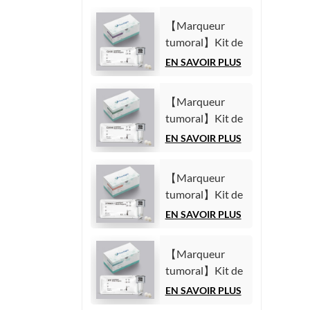
h
【Marqueur
tumoral】Kit de
test de l'antigène
EN SAVOIR PLUS
carbohydrate
125 (CA125)
【Marqueur
(Immunoessai
tumoral】Kit de
par
test de l'antigène
EN SAVOIR PLUS
chimiluminescence
carbohydrate
homogène)
19-9 (CA19-9)
【Marqueur
(Immunoessai
tumoral】Kit de
par
test du fragment
EN SAVOIR PLUS
chimiluminescence
21-1 de la
homogène)
cytokératine 19
【Marqueur
(CYFRA21-1)
tumoral】Kit de
(Immunoessai
test de l'alpha-
EN SAVOIR PLUS
par
fœtoprotéine