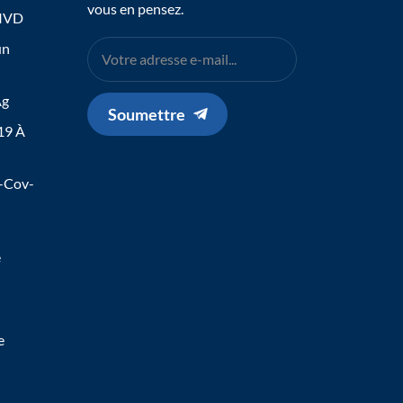
vous en pensez.
 IVD
un
Ag
Soumettre
19 À
s-Cov-
e
e