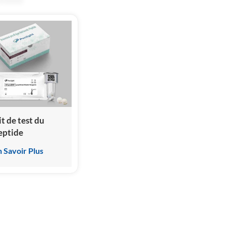
it de test du
eptide
atriurétique de
n Savoir Plus
ype pro-B N-
erminal (NT-
roBNP) (essai
mmunologique
ar
himiluminescence