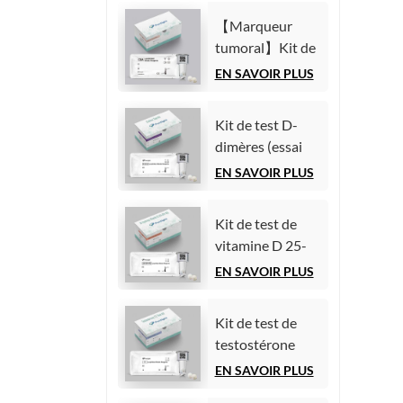
chimiluminescence
(AFP)
homogène)
【Marqueur
(Immunoessai
tumoral】Kit de
par
test de l'antigène
EN SAVOIR PLUS
chimiluminescence
carcinoembryonnaire
homogène)
(ACE)
Kit de test D-
(Immunoessai
dimères (essai
par
immunologique
EN SAVOIR PLUS
chimiluminescence
par
homogène)
chimiluminescence
Kit de test de
homogène)
vitamine D 25-
hydroxy (essai
EN SAVOIR PLUS
immunologique
par
Kit de test de
chimiluminescence
testostérone
homogène))
(essai
EN SAVOIR PLUS
immunologique