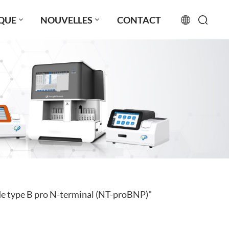
QUE
NOUVELLES
CONTACT
English
français
русский
español
português
العربية
 de type B pro N-terminal (NT-proBNP)"
日本語
Türkçe