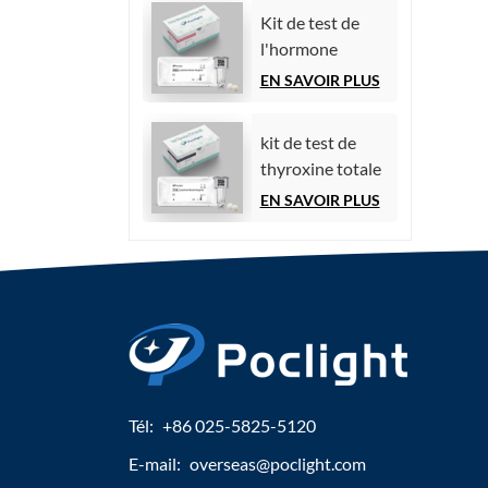
par
Kit de test de
chimiluminescence)
l'hormone
folliculo-
EN SAVOIR PLUS
stimulante (FSH)
kit de test de
thyroxine totale
(TT4)
EN SAVOIR PLUS
Tél:
+86 025-5825-5120
E-mail:
overseas@poclight.com