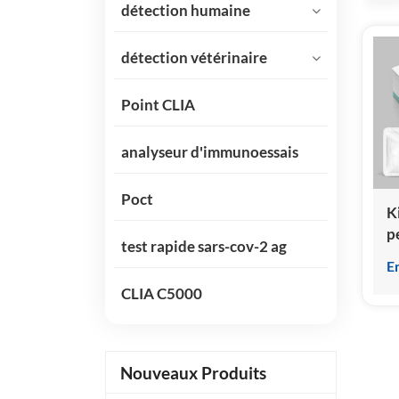
détection humaine
détection vétérinaire
Point CLIA
analyseur d'immunoessais
Poct
K
p
test rapide sars-cov-2 ag
n
E
t
CLIA C5000
t
p
i
p
Nouveaux Produits
c