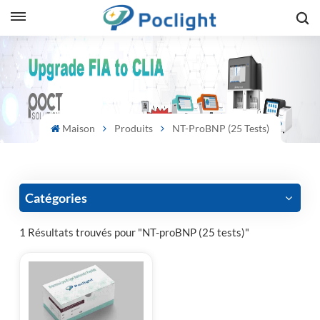
sh
is
ий
Maison
Produits
NT-ProBNP (25 Tests)
ol
guês
Catégories
1 Résultats trouvés pour "NT-proBNP (25 tests)"
語
e