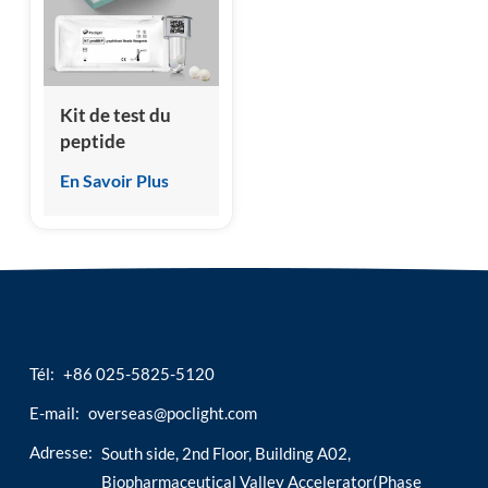
esia
Kit de test du
peptide
natriurétique de
En Savoir Plus
type pro-B N-
terminal (NT-
proBNP) (essai
immunologique
par
chimiluminescence
homogène)
Tél:
+86 025-5825-5120
E-mail:
overseas@poclight.com
Adresse:
South side, 2nd Floor, Building A02,
Biopharmaceutical Valley Accelerator(Phase