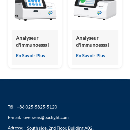
esia
Analyseur
Analyseur
d'immunoessai
d'immunoessai
par
par
En Savoir Plus
En Savoir Plus
chimiluminescence
chimiluminescence
sèche, fabricant
sèche d'origine
chinois, nouveau
en usine
design
Tél:
+86 025-5825-5120
E-mail:
overseas@poclight.com
Adresse:
South side, 2nd Floor, Building A02,