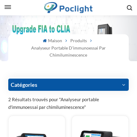
sh
Maison
Produits
is
Analyseur Portable D'immunoessai Par
ий
Chimiluminescence
ol
guês
Catégories
2 Résultats trouvés pour "Analyseur portable
d'immunoessai par chimiluminescence"
語
e