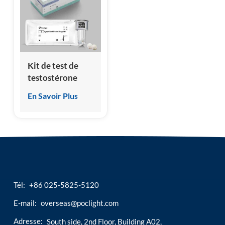
esia
Kit de test de
testostérone
(essai
En Savoir Plus
immunologique
par
chimiluminescence)
Tél:
+86 025-5825-5120
E-mail:
overseas@poclight.com
Adresse:
South side, 2nd Floor, Building A02,