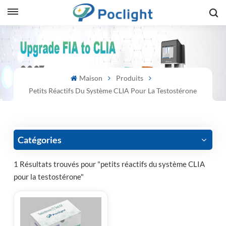
sh
is
Maison
Produits
ий
Petits Réactifs Du Système CLIA Pour La Testostérone
ol
guês
Catégories
1 Résultats trouvés pour "petits réactifs du système CLIA
pour la testostérone"
語
e