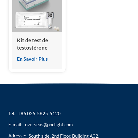
esia
Kit de test de
testostérone
(essai
En Savoir Plus
immunologique
par
chimiluminescence)
Tél:
+86 025-5825-5120
E-mail:
overseas@poclight.com
Adresse:
South side, 2nd Floor, Building A02,