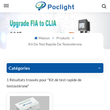
sh
is
Maison
Produits
ий
Kit De Test Rapide De Testostérone
ol
guês
Catégories
1 Résultats trouvés pour "Kit de test rapide de
testostérone"
語
e