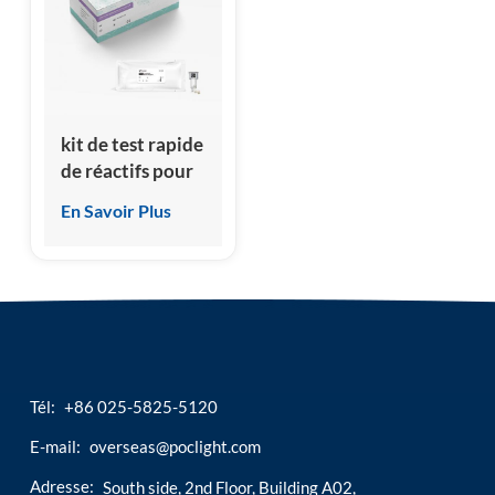
esia
kit de test rapide
de réactifs pour
l'hormone
En Savoir Plus
stimulant la
thyroïde TSH
Tél:
+86 025-5825-5120
E-mail:
overseas@poclight.com
Adresse:
South side, 2nd Floor, Building A02,