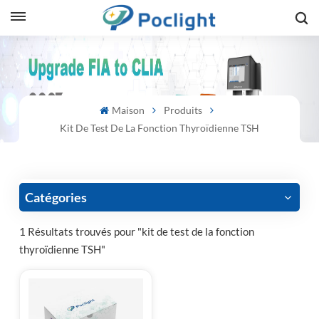
sh
is
Maison
Produits
ий
Kit De Test De La Fonction Thyroïdienne TSH
ol
guês
Catégories
1 Résultats trouvés pour "kit de test de la fonction
thyroïdienne TSH"
語
e