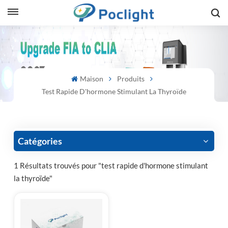
sh
is
Maison
Produits
ий
Test Rapide D'hormone Stimulant La Thyroïde
ol
guês
Catégories
1 Résultats trouvés pour "test rapide d'hormone stimulant
la thyroïde"
語
e