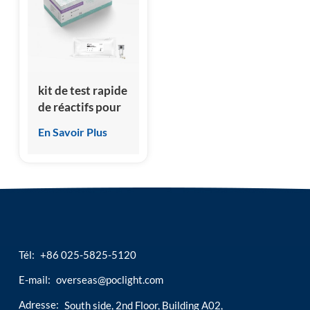
esia
kit de test rapide
de réactifs pour
l'hormone
En Savoir Plus
stimulant la
thyroïde TSH
Tél:
+86 025-5825-5120
E-mail:
overseas@poclight.com
Adresse:
South side, 2nd Floor, Building A02,