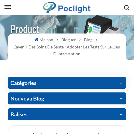
sh
Maison
Bloguer
Blog
is
L'avenir Des Soins De Santé : Adopter Les Tests Sur Le Lieu
ий
D'intervention
ol
guês
Catégories
Nouveau Blog
語
Balises
e