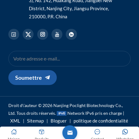
3), No. 142, Huakang Road, Jiangbei New
District, Nanjing City, Jiangsu Province,
210000, P.R. China
Soumettre
Droit d\'auteur © 2026 Nanjing Poclight Biotechnology Co.,
Ltd. Tous droits réservés.
Network IPv6 pris en charge |
XML
Sitemap
Bloguer
politique de confidentialité
|
|
|
Maison
Produits
Contact
WhatsApp