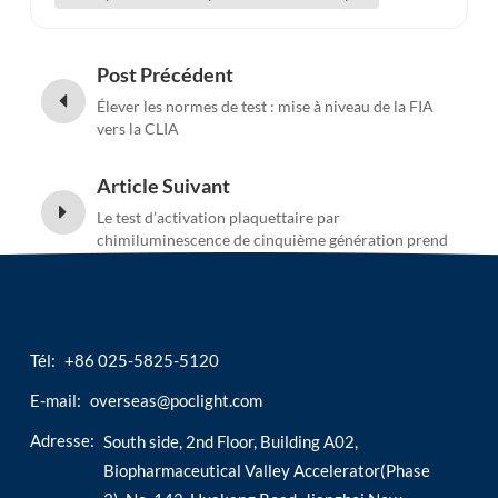
Post Précédent
Élever les normes de test : mise à niveau de la FIA
vers la CLIA
Article Suivant
Le test d’activation plaquettaire par
chimiluminescence de cinquième génération prend
les devants !
Tél:
+86 025-5825-5120
E-mail:
overseas@poclight.com
Adresse:
South side, 2nd Floor, Building A02,
Biopharmaceutical Valley Accelerator(Phase