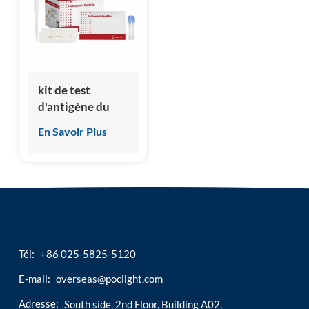
esia
kit de test
d'antigène du
parvovirus canin
En Savoir Plus
(CPV)
Tél:
+86 025-5825-5120
E-mail:
overseas@poclight.com
Adresse:
South side, 2nd Floor, Building A02,