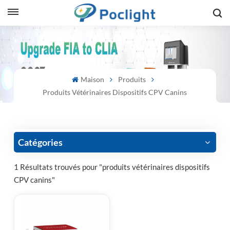
sh
is
Maison
Produits
ий
Produits Vétérinaires Dispositifs CPV Canins
ol
guês
Catégories
1 Résultats trouvés pour "produits vétérinaires dispositifs
CPV canins"
語
e