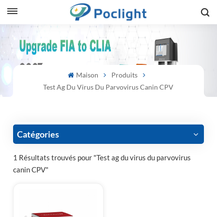
sh
is
Maison
Produits
ий
Test Ag Du Virus Du Parvovirus Canin CPV
ol
guês
Catégories
1 Résultats trouvés pour "Test ag du virus du parvovirus
canin CPV"
語
e