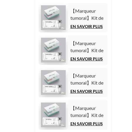
【Marqueur
tumoral】Kit de
test de l'antigène
EN SAVOIR PLUS
carbohydrate
125 (CA125)
【Marqueur
(Immunoessai
tumoral】Kit de
par
test de l'antigène
EN SAVOIR PLUS
chimiluminescence
carbohydrate
homogène)
19-9 (CA19-9)
【Marqueur
(Immunoessai
tumoral】Kit de
par
test du fragment
EN SAVOIR PLUS
chimiluminescence
21-1 de la
homogène)
cytokératine 19
【Marqueur
(CYFRA21-1)
tumoral】Kit de
(Immunoessai
test de l'alpha-
EN SAVOIR PLUS
par
fœtoprotéine