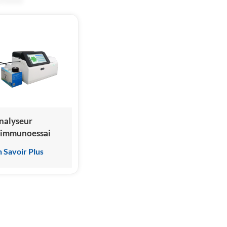
nalyseur
'immunoessai
ar
n Savoir Plus
himiluminescence
èche, fabricant
hinois, prix
'usine