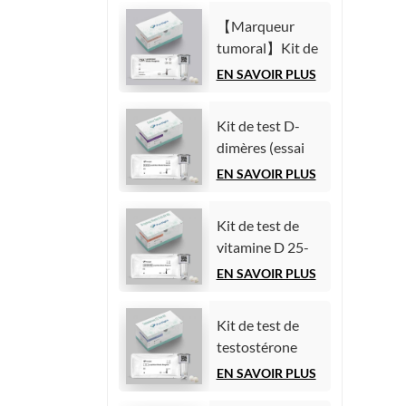
chimiluminescence
(AFP)
homogène)
【Marqueur
(Immunoessai
tumoral】Kit de
par
test de l'antigène
EN SAVOIR PLUS
chimiluminescence
carcinoembryonnaire
homogène)
(ACE)
Kit de test D-
(Immunoessai
dimères (essai
par
immunologique
EN SAVOIR PLUS
chimiluminescence
par
homogène)
chimiluminescence
Kit de test de
homogène)
vitamine D 25-
hydroxy (essai
EN SAVOIR PLUS
immunologique
par
Kit de test de
chimiluminescence
testostérone
homogène))
(essai
EN SAVOIR PLUS
immunologique