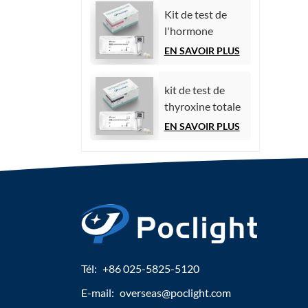
par
Kit de test de
chimiluminescence)
l'hormone
folliculo-
EN SAVOIR PLUS
stimulante (FSH)
kit de test de
thyroxine totale
(TT4)
EN SAVOIR PLUS
Tél:
+86 025-5825-5120
E-mail:
overseas@poclight.com