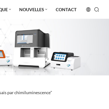
QUE
NOUVELLES
CONTACT
English
français
русский
español
português
العربية
sais par chimiluminescence"
日本語
Türkçe