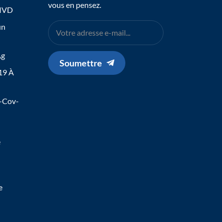
vous en pensez.
 IVD
un
Ag
Soumettre
19 À
s-Cov-
e
e