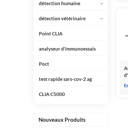
détection humaine
détection vétérinaire
Point CLIA
analyseur d'immunoessais
Poct
A
d
test rapide sars-cov-2 ag
p
E
c
CLIA C5000
s
c
d
Nouveaux Produits