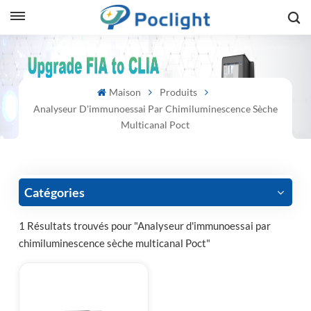
sh
Maison
Produits
is
Analyseur D'immunoessai Par Chimiluminescence Sèche
ий
Multicanal Poct
ol
guês
Catégories
1 Résultats trouvés pour "Analyseur d'immunoessai par
chimiluminescence sèche multicanal Poct"
語
e