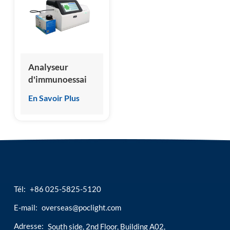
esia
Analyseur
d'immunoessai
par
En Savoir Plus
chimiluminescence
sèche, fabricant
chinois, prix
d'usine
Tél:
+86 025-5825-5120
E-mail:
overseas@poclight.com
Adresse:
South side, 2nd Floor, Building A02,