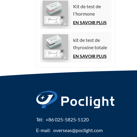
par
Kit de test de
chimiluminescence)
l'hormone
folliculo-
EN SAVOIR PLUS
stimulante (FSH)
kit de test de
thyroxine totale
(TT4)
EN SAVOIR PLUS
Tél:
+86 025-5825-5120
E-mail:
overseas@poclight.com