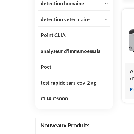
détection humaine
détection vétérinaire
Point CLIA
analyseur d'immunoessais
Poct
A
d
test rapide sars-cov-2 ag
p
E
c
CLIA C5000
s
c
d
Nouveaux Produits