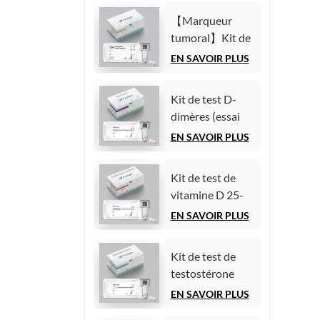
chimiluminescence
(AFP)
homogène)
【Marqueur
(Immunoessai
tumoral】Kit de
par
test de l'antigène
EN SAVOIR PLUS
chimiluminescence
carcinoembryonnaire
homogène)
(ACE)
Kit de test D-
(Immunoessai
dimères (essai
par
immunologique
EN SAVOIR PLUS
chimiluminescence
par
homogène)
chimiluminescence
Kit de test de
homogène)
vitamine D 25-
hydroxy (essai
EN SAVOIR PLUS
immunologique
par
Kit de test de
chimiluminescence
testostérone
homogène))
(essai
EN SAVOIR PLUS
immunologique