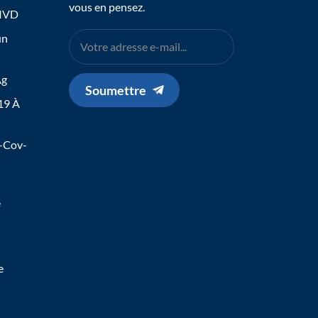
vous en pensez.
 IVD
un
Ag
Soumettre
19 À
s-Cov-
e
e