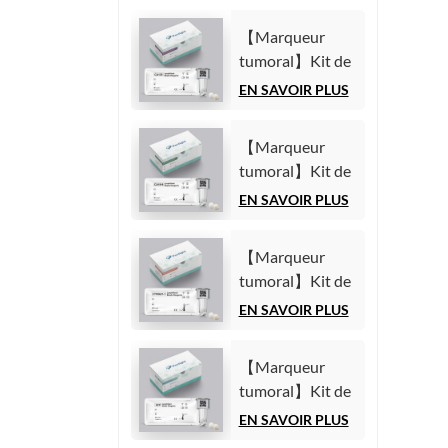
【Marqueur
tumoral】Kit de
test de l'antigène
EN SAVOIR PLUS
carbohydrate
125 (CA125)
【Marqueur
(Immunoessai
tumoral】Kit de
par
test de l'antigène
EN SAVOIR PLUS
chimiluminescence
carbohydrate
homogène)
19-9 (CA19-9)
【Marqueur
(Immunoessai
tumoral】Kit de
par
test du fragment
EN SAVOIR PLUS
chimiluminescence
21-1 de la
homogène)
cytokératine 19
【Marqueur
(CYFRA21-1)
tumoral】Kit de
(Immunoessai
test de l'alpha-
EN SAVOIR PLUS
par
fœtoprotéine