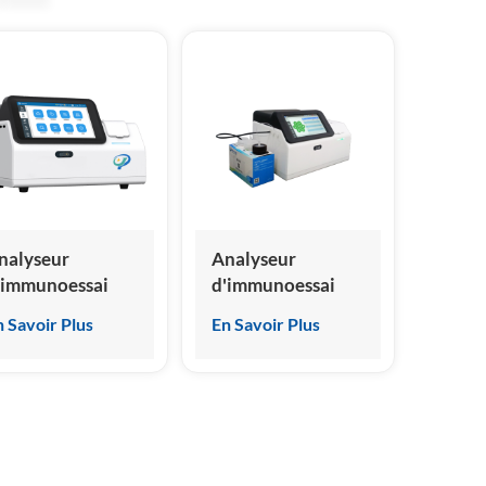
nalyseur
Analyseur
'immunoessai
d'immunoessai
ar
par
n Savoir Plus
En Savoir Plus
himiluminescence
chimiluminescence
èche, fabricant
sèche, fabricant
hinois, nouveau
chinois, prix
esign
d'usine