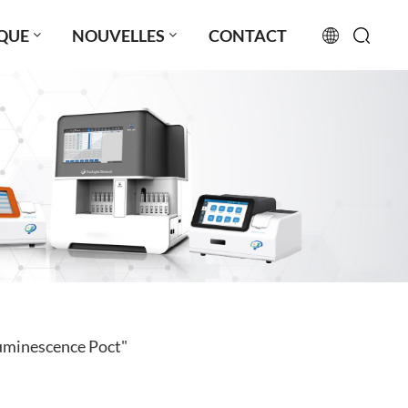
QUE
NOUVELLES
CONTACT
English
français
русский
español
português
العربية
luminescence Poct"
日本語
Türkçe